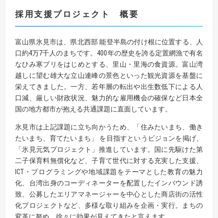
採用支援プロジェクト 概要
富山県氷見市は、県北西部 能登半島の付け根に位置する、人
口約4万7千人のまちです。400年の歴史を誇る定置網漁で有名
なひみ寒ブリをはじめとする、里山・里海の食資源。富山湾
越しに望む雄大な立山連峰の景色といった観光資源を基盤に
栄えてきました。一方、若年層の転出や出生数低下による人
口減、厳しい財政状況、魅力的な雇用機会の確保など日本全
国の地方都市が抱える共通課題に直面しています。
氷見市は上記課題に立ち向かうため、「住みたいまち、働き
たいまち、育てたいまち」 を目指すというビジョンを掲げ、
「氷見元気プロジェクト」推進しています。国に先駆けた第
二子保育料無償化など、子育て世代に対する充実した支援、
ICT・プログラミングや地域課題をテーマとした教育の魅力
化、台湾出身のコーディネーターを配置したインバウンド誘
致、公募したエリアマネージャーを中心とした商店街の活性
化プロジェクトなど、多様な取り組みを企画・実行。まちの
変革に努め、徐々に効果が見えてきたと言えます。