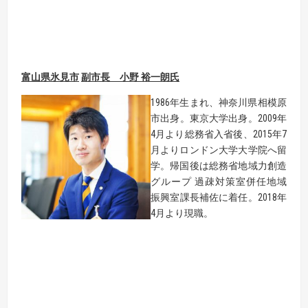
富山県氷見市
副市長
小野 裕一朗
氏
1986年生まれ、神奈川県相模原
市出身。東京大学出身。2009年
4月より総務省入省後、2015年7
月よりロンドン大学大学院へ留
学。帰国後は総務省地域力創造
グループ 過疎対策室併任地域
振興室課長補佐に着任。2018年
4月より現職。