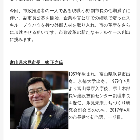
今回、市政推進者の一人である現職 小野副市長の任期満了に
伴い、副市長公募を開始。企業や官公庁での経験で培ったス
キル・ノウハウを持つ外部人材を取り入れ、市の革新をさら
に加速させる狙いです。市政改革の新たなモデルケース創出
に挑みます。
富山県氷見市長 林 正之氏
1957年生まれ、富山県氷見市出
身。京都大学出身。1979年4月
より富山県庁入庁後、県土木部
長や建設技術センター副理事長
を歴任、氷見未来まちづくり研
究会副会長ののち、2017年4月
の市長選で初当選。一期目。