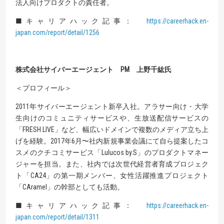
法人向けプロダクトの責任者。
■キャリアハック記事：
https://careerhack.en-
japan.com/report/detail/1256
株式会社サイバーエージェント PM 上野千紘氏
＜プロフィール＞
2011年サイバーエージェント新卒入社。アラサー向け・大学
生向けのコミュニティサービスや、生放送配信サービスの
「FRESH LIVE」など、幅広いドメインで複数のメディア立ち上
げを経験。2017年6月〜社内新規事業会議にて自ら提案したコ
スメのクチコミサービス「Lulucos by.S」のプロダクトマネー
ジャーを担当。また、社内では次世代経営者育成プロジェク
ト「CA24」の第一期メンバー、女性活躍推進プロジェクト
「CAramel」の幹部としても活動。
■キャリアハック記事：
https://careerhack.en-
japan.com/report/detail/1311