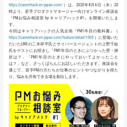
https://careerhack.en-japan.com/
）は、2020年8月6日（木）20
時より、若手プロダクトマネージャー向けオンライン座談会
『PMお悩み相談室 by キャリアハック#1』を開催いたしま
す。
今回はキャリアハックの人気企画『PM1年目の教科書』（
https://careerhack.en-japan.com/feature/detail/1009
）に登場いた
だいたLINEの二木祥平氏とサイバーエージェントの上野千紘
氏をゲストにお招きし「PM1年目のときにぶつかった壁・挫
折は？」「PM1年目のときにやっておいてよかったこと
は？」など、ざっくばらんにお話しいただきます。座談会を
通じて、若手PMの方たちが仕事のヒントやつながりを得た
り、悩みを共有できる場を創出します。