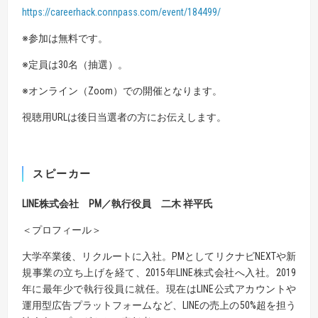
https://careerhack.connpass.com/event/184499/
※参加は無料です。
※定員は30名（抽選）。
※オンライン（Zoom）での開催となります。
視聴用URLは後日当選者の方にお伝えします。
スピーカー
LINE株式会社 PM／執行役員 二木 祥平氏
＜プロフィール＞
大学卒業後、リクルートに入社。PMとしてリクナビNEXTや新
規事業の立ち上げを経て、2015年LINE株式会社へ入社。2019
年に最年少で執行役員に就任。現在はLINE公式アカウントや
運用型広告プラットフォームなど、LINEの売上の50%超を担う