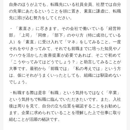
自身のほうが上でも、転職先にいる社員全員、社歴では自分
の先輩にあたるということを頭に置き、素直に謙虚に、転職
先に溶け込む努力をしてください。
・ 「素直さ」に尽きます。その会社で働いている「経営幹
部」「上司」「同僚」「部下」のやり方（特に成功している
人）を「素直」に受け入れて「マネ」をしてみること。一度
それをやりきってみて、それでも前職までに培った知見やノ
ウハウを活かした改善提案が必要であれば、そこで初めて
「こうやってみてはどうでしょう？」と助言してみることが
大事です。最初から「前職では」「私の考えでは」という方
は、仮にそれがうまくいったとしても、組織には馴染めない
でしょう。
・転職する際は是非「転職」という気持ちではなく「卒業」
という気持ちで転職に臨んでいただきたいです。また、入社
後は周りを見て、自分の立ち位置を確認することをお勧めし
ます。企業に求められていることを理解した上で仕事に取り
組むことが活躍の秘訣です。