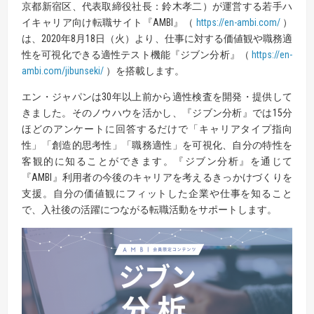
京都新宿区、代表取締役社長：鈴木孝二）が運営する若手ハ
イキャリア向け転職サイト『AMBI』（
https://en-ambi.com/
）
は、2020年8月18日（火）より、仕事に対する価値観や職務適
性を可視化できる適性テスト機能『ジブン分析』（
https://en-
ambi.com/jibunseki/
）を搭載します。
エン・ジャパンは30年以上前から適性検査を開発・提供して
きました。そのノウハウを活かし、『ジブン分析』では15分
ほどのアンケートに回答するだけで「キャリアタイプ指向
性」「創造的思考性」「職務適性」を可視化、自分の特性を
客観的に知ることができます。『ジブン分析』を通じて
『AMBI』利用者の今後のキャリアを考えるきっかけづくりを
支援。自分の価値観にフィットした企業や仕事を知ること
で、入社後の活躍につながる転職活動をサポートします。