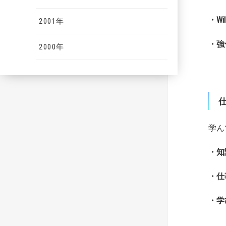
・W
2001年
・強
2000年
学ん
・知
・仕
・学