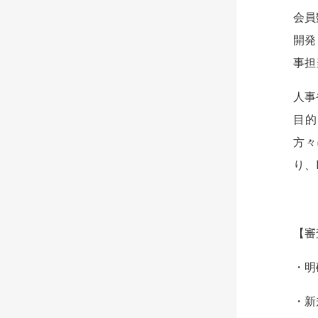
会員
開発
事担
人事
目的
方々
り、
【審
・明
・新