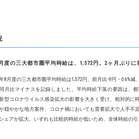
況
月度の三大都市圏平均時給は、
1,572
円
。
2
ヶ月ぶりに
20年8月度の三大都市圏平均時給は1,572円、前月比-9円・0.6%
同月比マイナスを記録しました。平均時給下落の要因は、都
新型コロナウイルス感染拡大の影響を大きく受け、相対的に
が穏やかな地方案件、コロナ禍においても需要拡大で人手不
シェアが拡大。いずれも比較的時給が低いため、全体時給の引