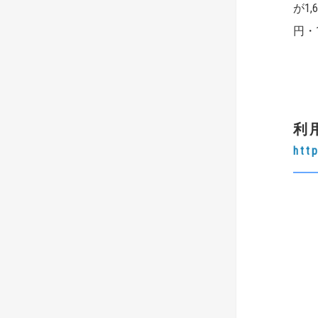
が1
円・
利
htt