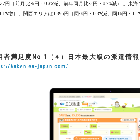
,637円（前月比-6円・0.3%減、前年同月比-3円・0.2%減） 。東海
1.1%増）、関西エリアは1,396円（同-4円・0.3%減、同16円
用者満足度No.1（※）日本最大級の派遣情
ps://haken.en-japan.com/