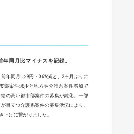
前年同月比マイナスを記録。
減、前年同月比-9円・0.6%減と、2ヶ月ぶりに
市部案件減少と地方や介護系案件増加で
時給の高い都市部案件の募集が鈍化。一部
足が目立つ介護系案件の募集活況により、
き下げに繋がりました。