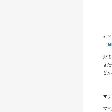
※
（
ht
派遣
きた
どん
▼プ
▽三