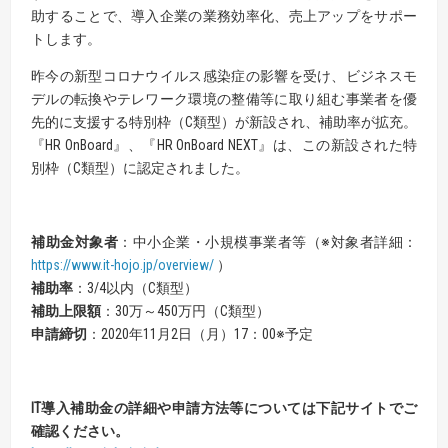
助することで、導入企業の業務効率化、売上アップをサポー
トします。
昨今の新型コロナウイルス感染症の影響を受け、ビジネスモ
デルの転換やテレワーク環境の整備等に取り組む事業者を優
先的に支援する特別枠（C類型）が新設され、補助率が拡充。
『HR OnBoard』、『HR OnBoard NEXT』は、この新設された特
別枠（C類型）に認定されました。
補助金対象者
：中小企業・小規模事業者等（※対象者詳細：
https://www.it-hojo.jp/overview/
）
補助率
：3/4以内（C類型）
補助上限額
：30万～450万円（C類型）
申請締切
：2020年11月2日（月）17：00※予定
IT
導入補助金の詳細や申請方法等については下記サイトでご
確認ください。