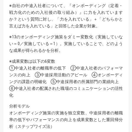
※自社の中途入社者について、『オンボーディング（定着・
戦力化のための入社後の取り組み）』に力を入れています
か？という質問に対し、「力を入れている」＋「どちらかと
言えば力を入れている」と回答した企業が対象。
※13のオンボーディング施策をダミー変数化（実施していな
い＝0／実施している＝1）。実施していることで、どのよう
な成果が得られるかを分析。
※成果変数は以下の6変数
①中途入社者の離職率の低下 ②中途入社者のパフォーマ
ンスの向上 ③中途採用活動のアピール ④オンボーディ
ングの課題の明確化 ⑤中途採用者の所属部門の業績向上
⑥中途入社者の配属された職場のコミュニケーションの活性
化
分析モデル
オンボーディング施策の実施を独立変数、中途採用者の離職
率の低下やパフォーマンスの向上を成果変数とした重回帰分
析（ステップワイズ法）