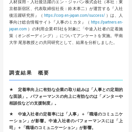
人材採用・入社後活躍のエン・ジャパン株式会社（本社：東
京都新宿区、代表取締役社長：鈴木孝二）が運営する『入社
後活躍研究所』（
https://corp.en-japan.com/success/
）は、人
事向け総合情報サイト『人事のミカタ』（
https://partners.en-
japan.com
）の利用企業415社を対象に「中途入社者の定着施
策（オンボーディング）」についてアンケートを実施。甲南
大学 尾形教授との共同研究として、結果を分析しました。
調査結果 概要
★ 定着率向上に有効な企業の取り組みは「人事との定期的
な面談」。
パフォーマンスの向上に有効なのは「メンターや
相談役などの支援制度」。
★ 中途入社者の定着率には「人事」＋「職場のコミュニケ
ーション」が影響。
中途入社者のパフォーマンスには「上
司」＋「職場のコミュニケーション」が影響。