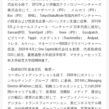
式会社を経て、2012年より伊藤忠テクノロジーベンチャーズ
株式会社にて、ユーザベース（IPO）、メルカリ（IPO）、
Box（IPO）、WHILL、TokyoOtakuMode等国内外ITベンチャーへ
の投資および投資先企業へのハンズオン支援に従事。 2015年
3月よりセールスフォース・ベンチャーズ 日本代表に就任し
Sansan(IPO)、TeamSpirit（IPO）、freee（IPO）、Goodpatch、
ビズリーチ、Yappli、スタディスト（TeachmeBiz）、Andpad、
トレタ、カケハシ、マネーツリー等B2Bクラウドベンチャーへ
投資。2020年4月にOne Capital株式会社を創業、代表取締役
CEOに就任。慶應義塾大学経済学部卒、マサチューセッツ工
科大学経営大学院MBA修了。
＜取締役COO 坂倉亘氏 略歴＞
コーポレイトディレクションを経て、2005年にボストン・コ
ンサルティング・グループ（BCG）に参画。2013年にManaging
Director &Partnerに就任。戦略コンサルタントとしての約20年
間のキャリアを通じて、産業財、消費財、メディア、通信な
どの幅広い業界の企業に対して、オープンイノベーション、
デジタル・トランスフォーメーション、新ビジネスモデル構
築、全社的構造改革、ポートフォリオ再構築、営業改革など