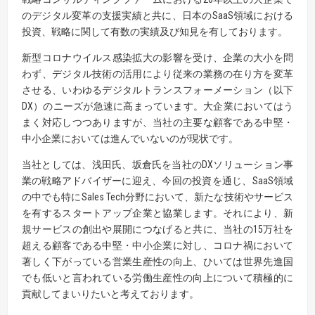
のデジタル変革の支援実績と共に、日本のSaaS領域における
投資、戦略に関して有数の実績及び知見を有しております。
新型コロナウイルス感染拡大の影響を受け、企業の大小を問
わず、デジタル技術の活用により従来の業務の在り方を変革
させる、いわゆるデジタルトランスフォーメーション（以下
DX）のニーズが急速に高まっています。大企業においてはう
まく対応しつつありますが、当社の主要な顧客である中堅・
中小企業においては進んでいないのが現状です。
当社としては、浅田氏、坂倉氏を当社のDXソリューション事
業の戦略アドバイザーに迎え、今回の投資を通じ、SaaS領域
の中でも特にSales Tech分野において、新たな技術やサービス
を有するスタートアップ企業と協業します。それにより、新
規サービスの創出や展開につなげると共に、当社の15万社を
超える顧客である中堅・中小企業に対し、コロナ禍において
著しく下がっている営業生産性の向上、ひいては世界先進国
でも低いと言われている労働生産性の向上について積極的に
貢献してまいりたいと考えております。