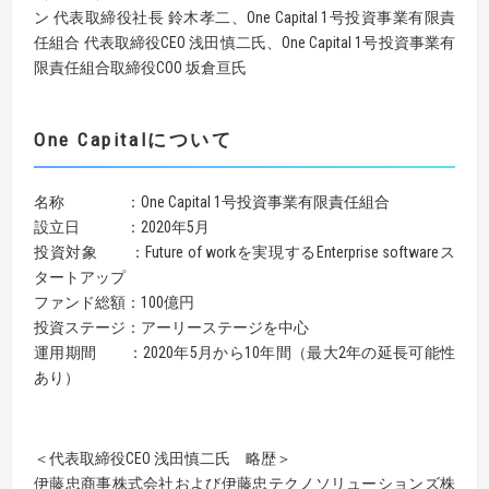
ン 代表取締役社長 鈴木孝二、One Capital 1号投資事業有限責
任組合 代表取締役CEO 浅田慎二氏、One Capital 1号投資事業有
限責任組合取締役COO 坂倉亘氏
One Capital
について
名称 ：One Capital 1号投資事業有限責任組合
設立日 ：2020年5月
投資対象 ：Future of workを実現するEnterprise softwareス
タートアップ
ファンド総額：100億円
投資ステージ：アーリーステージを中心
運用期間 ：2020年5月から10年間（最大2年の延長可能性
あり）
＜代表取締役CEO 浅田慎二氏 略歴＞
伊藤忠商事株式会社および伊藤忠テクノソリューションズ株