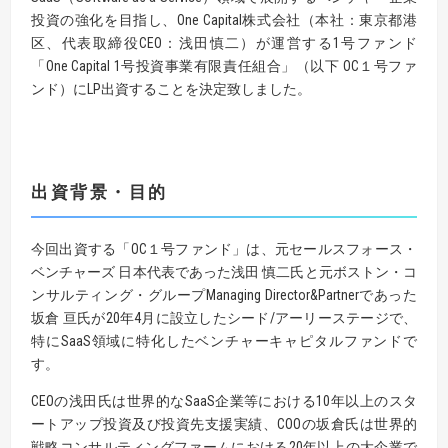
投資の強化を目指し、One Capital株式会社（本社：東京都港
区、代表取締役CEO：浅田慎二）が運営する1号ファンド
「One Capital 1号投資事業有限責任組合」（以下 OC１号ファ
ンド）にLP出資することを決定致しました。
出資背景・目的
今回出資する「OC１号ファンド」は、元セールスフォース・
ベンチャーズ 日本代表であった浅田 慎二氏と元ボストン・コ
ンサルティング・グループManaging Director&Partnerであった
坂倉 亘氏が20年4月に設立したシード/アーリーステージで、
特にSaaS領域に特化したベンチャーキャピタルファンドで
す。
CEOの浅田氏は世界的なSaaS企業等における10年以上のスタ
ートアップ投資及び投資先支援実績、COOの坂倉氏は世界的
戦略コンサルティングファームにおける20年以上の大企業で