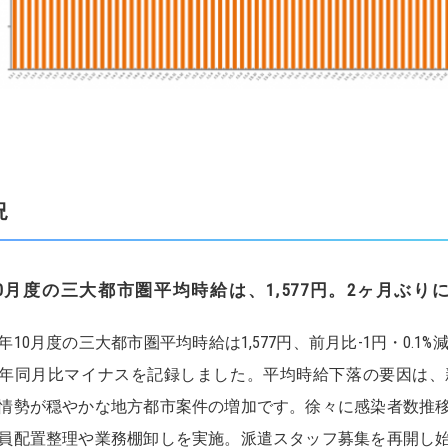
況
0
月度の三大都市圏平均時給は、
1,577
円
。
2
ヶ月ぶり
20年10月度の三大都市圏平均時給は1,577円、前月比-1円・0.1
年同月比マイナスを記録しました。平均時給下落の要因は、
情勢が穏やかな地方都市案件の増加です。徐々に感染者数推
員配置整理や業務棚卸しを実施。派遣スタッフ募集を再開し