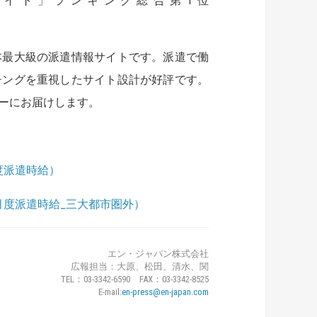
報サイト」ランキング総合第1位
本最大級の派遣情報サイトです。派遣で働
チングを重視したサイト設計が好評です。
ーにお届けします。
0月度派遣時給）
年10月度派遣時給_三大都市圏外）
エン・ジャパン株式会社
広報担当：大原、松田、清水、関
TEL：03-3342-6590 FAX：03-3342-8525
E-mail:
en-press@en-japan.com