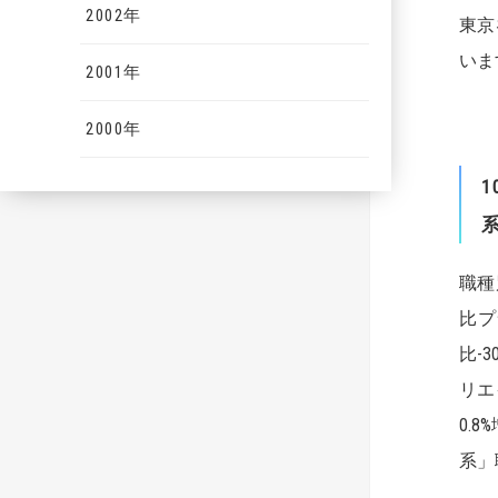
2002年
東京
いま
2001年
2000年
1
職種
比プ
比-
リエ
0.
系」