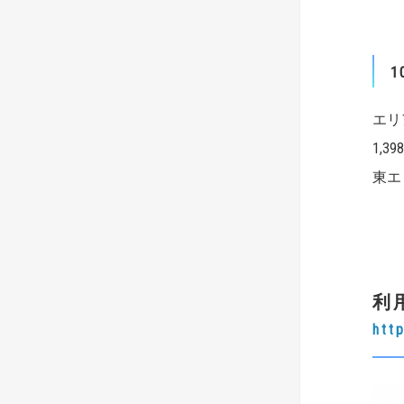
1
エリ
1,3
東エ
利
htt