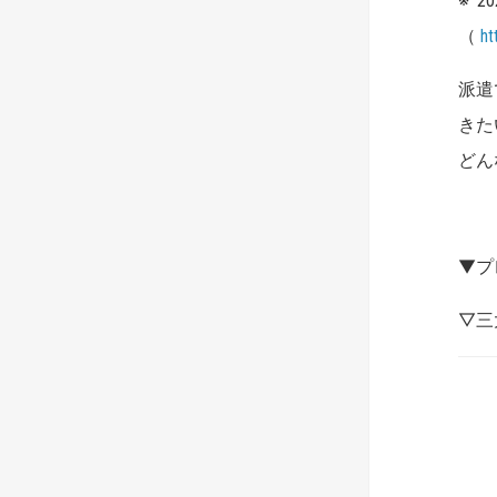
※
（
ht
派遣
きた
どん
▼プ
▽三