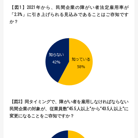
【
図
1】2021
年から、民間企業の障がい者法定雇用率が
「
2.3%
」に引き上げられる見込みであることはご
存知です
か？
【
図
2】
同タイミングで、障がい者を雇用しなければならない
民間企業の対象が、
従業員数
”45.5
人
以上
”
から
”
43.5
人
以上
”
に
変更になることをご存知ですか？