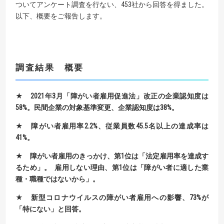
ついてアンケート調査を行ない、453社から回答を得ました。
以下、概要をご報告します。
調査結果 概要
★ 2021
年
3
月「障がい者雇用促進法」改正の企業認知度は
58%
。
民間企業の対象基準変更、企業
認知度
は
38%
。
★ 障がい者雇用率
2.2%
、従業員数
45.5
名以上の達成率は
41%
。
★ 障がい者雇用のきっかけ、第
1
位は「法定雇用率を達成す
るため」。 雇用しない理由、第
1
位は「障がい者に適した業
種・職種ではないから」。
★ 新型コロナウイルスの障がい者雇用への影響
、
73%
が
「
特にない」
と回答
。