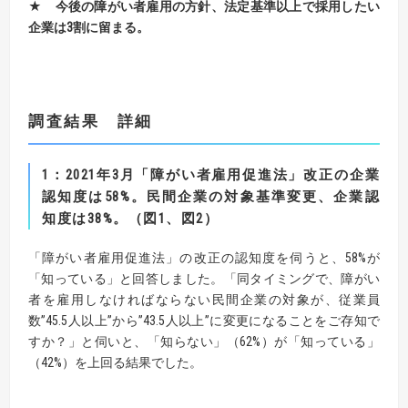
★ 今後の障がい者雇用の方針、法定基準以上で採用したい
企業は
3
割に留まる。
調査結果 詳細
1
：
2021
年
3
月「障がい者雇用促進法」改正の企業
認知度は
58%
。
民間企業の対象基準変更、企業認
知度は
38%
。（
図
1
、図
2
）
「障がい者雇用促進法」の改正の認知度を伺うと、58%が
「知っている」と回答しました。「同タイミングで、障がい
者を雇用しなければならない民間企業の対象が、従業員
数”45.5人以上”から”43.5人以上”に変更になることをご存知で
すか？」と伺いと、「知らない」（62%）が「知っている」
（42%）を上回る結果でした。