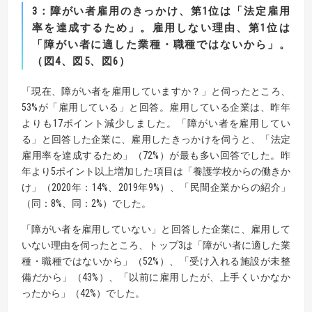
3
：障がい者雇用のきっかけ、第
1
位は「法定雇用
率を達成するため」。雇用しない理由、第
1
位は
「障がい者に適した業種・職種ではないから」。
（図
4
、図
5
、図
6
）
「現在、障がい者を雇用していますか？」と伺ったところ、
53%が「雇用している」と回答。雇用している企業は、昨年
よりも17ポイント減少しました。「障がい者を雇用してい
る」と回答した企業に、雇用したきっかけを伺うと、「法定
雇用率を達成するため」（72%）が最も多い回答でした。昨
年より5ポイント以上増加した項目は「養護学校からの働きか
け」（2020年：14%、2019年9%）、「民間企業からの紹介」
（同：8%、同：2%）でした。
「障がい者を雇用していない」と回答した企業に、雇用して
いない理由を伺ったところ、トップ3は「障がい者に適した業
種・職種ではないから」（52%）、「受け入れる施設が未整
備だから」（43%）、「以前に雇用したが、上手くいかなか
ったから」（42%）でした。