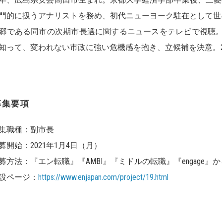
門的に扱うアナリストを務め、初代ニューヨーク駐在として世界
郷である同市の次期市長選に関するニュースをテレビで視聴
知って、変われない市政に強い危機感を抱き、立候補を決意。20
募集要項
集職種：副市長
募開始：2021年1月4日（月）
募方法：『エン転職』『AMBI』『ミドルの転職』『engage』
設ページ：
https://www.enjapan.com/project/19.html