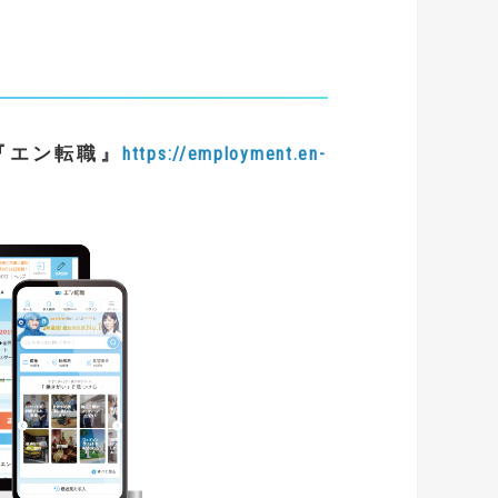
『
エン転職
』
https://employment.en-