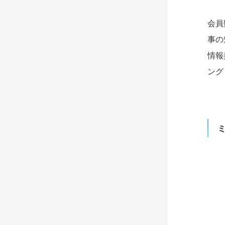
会員
事の
情報
ング