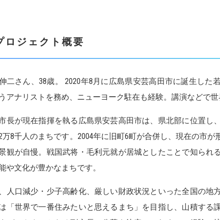
プロジェクト概要
伸二さん、38歳。 2020年8月に広島県安芸高田市に誕生し
うアナリストを務め、ニューヨーク駐在も経験。講演などで世
市長が現在指揮を執る広島県安芸高田市は、県北部に位置し
2万8千人のまちです。2004年に旧町6町が合併し、現在の市
景観が自慢。戦国武将・毛利元就が居城としたことで知られ
能や文化が豊かなまちです。
、人口減少・少子高齢化、厳しい財政状況といった全国の地
は「世界で一番住みたいと思えるまち」を目指し、山積する