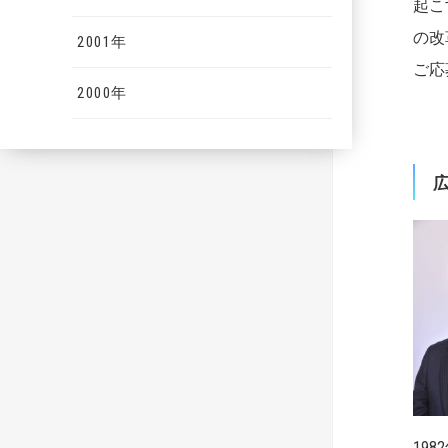
起こ
の改
2001年
ご応
2000年
19