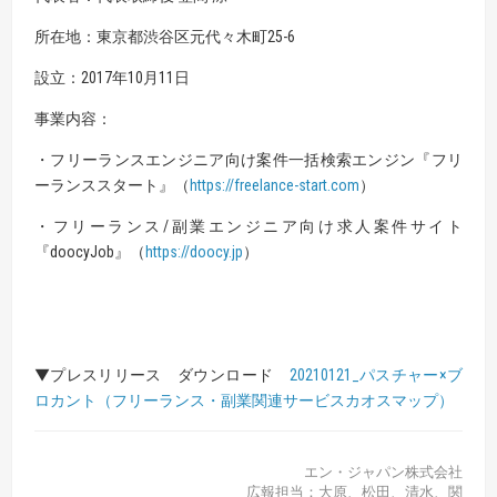
所在地：東京都渋⾕区元代々⽊町25-6
設⽴：2017年10⽉11⽇
事業内容：
・フリーランスエンジニア向け案件⼀括検索エンジン『フリ
ーランススタート』（
https
://freelance-start.
com
）
・フリーランス/副業エンジニア向け求⼈案件サイト
『doocyJob』（
https://doocy.jp
）
▼プレスリリース ダウンロード
20210121_パスチャー×ブ
ロカント（フリーランス・副業関連サービスカオスマップ）
エン・ジャパン株式会社
広報担当：大原、松田、清水、関