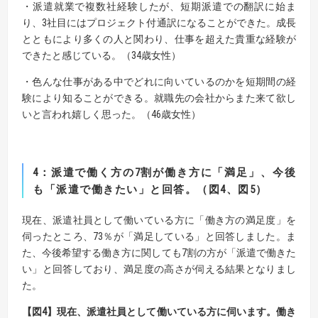
・派遣就業で複数社経験したが、短期派遣での翻訳に始ま
り、3社目にはプロジェクト付通訳になることができた。成長
とともにより多くの人と関わり、仕事を超えた貴重な経験が
できたと感じている。（34歳女性）
・色んな仕事がある中でどれに向いているのかを短期間の経
験により知ることができる。就職先の会社からまた来て欲し
いと言われ嬉しく思った。（46歳女性）
4
：派遣で働く方の
7
割が働き方に「満足」、今後
も「派遣で働きたい」と回答。（図
4
、図
5
）
現在、派遣社員として働いている方に「働き方の満足度」を
伺ったところ、73％が「満足している」と回答しました。ま
た、今後希望する働き方に関しても7割の方が「派遣で働きた
い」と回答しており、満足度の高さが伺える結果となりまし
た。
【図4】現在、派遣社員として働いている方に伺います。働き