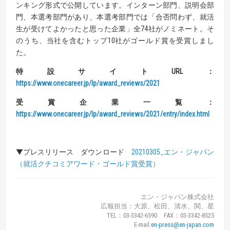
ンキング形式で公開しています。インターン部門、説明会部
門、本選考部門があり、本選考部門では「合否問わず、就活
生が受けてよかったと思った企業」全74社がノミネート。そ
のうち、当社を含むトップ10社がゴールド賞を受賞しまし
た。
特設サイト
URL
：
https://www.onecareer.jp/lp/award_reviews/2021
受賞企業一覧：
https://www.onecareer.jp/lp/award_reviews/2021/entry/index.html
▼プレスリリース ダウンロード
20210305_エン・ジャパン
（就活クチコミアワード・ゴールド賞受賞）
エン・ジャパン株式会社
広報担当：大原、松田、清水、関、星
TEL：03-3342-6590 FAX：03-3342-8525
E-mail:
en-press@en-japan.com