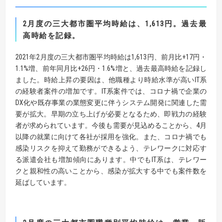
2
月度の三大都市圏平均時給は、
1,613
円
。過去最
高時給を記録。
2021年2月度の三大都市圏平均時給は1,613円、前月比+17円・
1.1%増、前年同月比+26円・1.6%増と、過去最高時給を記録し
ました。時給上昇の要因は、他職種より時給水準が高いIT系
の経験者案件の増加です。IT系案件では、コロナ禍で企業の
DX化や既存事業の業態変更に伴うシステム開発に関連した需
要が拡大。早期の立ち上げが必要となるため、即戦力の経験
者が求められています。今後も需要が見込めることから、4月
以降の就業に向けて各社が採用を強化。また、コロナ禍でも
感染リスクを抑えて勤務ができるよう、テレワークに対応す
る派遣会社も増加傾向にあります。中でもIT系は、テレワー
クと親和性の高いことから、感染が拡大する中でも案件数を
延ばしています。