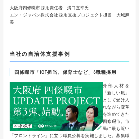
大阪府四條畷市 採用責任者 溝口直幸氏
エン・ジャパン株式会社 採用支援プロジェクト担当 大城麻
美
当社の自治体支援
事例
四條畷市「
ICT
担当、保育士など」
6
職種採用
外部人材を
「新しい風」
として受け入
れながら変革
を進めてきた
四條畷市。市
民に最も近い
「フロントライン」に立つ職員公募を実施しました。募集職