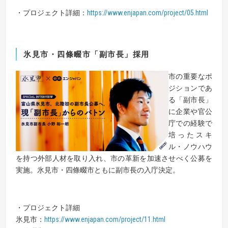
・プロジェクト詳細：
https://www.enjapan.com/project/05.html
氷見市・四條畷市「副市長」採用
市の重要なポ
ジションであ
る「副市長」
に企業や官公
庁での経験で
培ったスキ
ル・ノウハウ
を持つ外部人材を取り入れ、市の革新を加速させべく公募を
実施。氷見市・四條畷市ともに副市長の入庁決定。
・プロジェクト詳細
氷見市：
https://www.enjapan.com/project/11.html