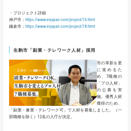
・プロジェクト詳細
神戸市：
https://www.enjapan.com/project/16.html
鎌倉市：
https://www.enjapan.com/project/18.html
生駒市「副業・テレワーク人材」採用
市の革新を更
に進めるた
め、7職種の
「プロ人材」
の公募を実
施。優秀人材
獲得のため、
「副業・兼業・テレワーク可」で人材を募集しました。（一
部職種を除く）12名の入庁が決定。