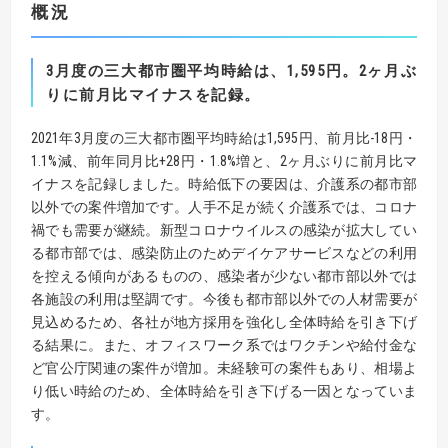
概況
3
月度の三大都市圏平均時給は、
1,595
円
。
2
ヶ月ぶ
りに前月比マイナスを記録。
2021年3月度の三大都市圏平均時給は1,595円、前月比-18円・
1.1%減、前年同月比+28円・1.8%増と、2ヶ月ぶりに前月比マ
イナスを記録しました。時給低下の要因は、介護系の都市部
以外での案件増加です。人手不足が続く介護系では、コロナ
禍でも需要が継続。新型コロナウイルスの感染が拡大してい
る都市部では、感染防止のためデイケアサービスなどの利用
を控える傾向があるものの、感染者が少ない都市部以外では
各施設の利用は堅調です。今後も都市部以外での人材需要が
見込めるため、各社が地方採用を強化し全体時給を引き下げ
る結果に。また、オフィスワーク系ではワクチンや給付金な
ど官公庁関連の案件が増加。未経験可の案件もあり、相場よ
り低い時給のため、全体時給を引き下げる一因となっていま
す。