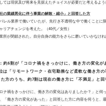
しては現状及び将来を見据えたチョイスが必要だと考えるよう
社の業績悪化に伴う事業の解散・縮小」と回答した方
パレル業界で働いていたが、先行き不透明な中で働くことに
ャリアチェンジを考えた。（40代／女性）
業所が閉鎖された。自分自身の能力をさらに磨いていかなけれ
：約
6
割が「コロナ禍をきっかけに、働き方の変化が
位は「リモート
ワーク・在宅勤務など柔軟な働き方の
した方のうち、約
7
割は現在の
働き方に「不満足」と回
ロナ禍をきっかけに、働き方の変化はありましたか？」と伺っ
。「働き方の変化があった」と回答した方に内容を伺うと、