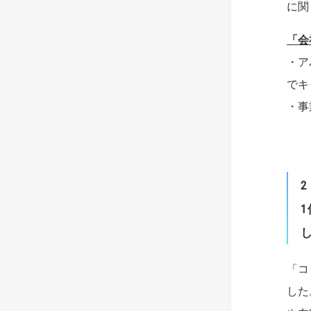
に関
「会
・ア
でキ
・事
2
1
「コ
した