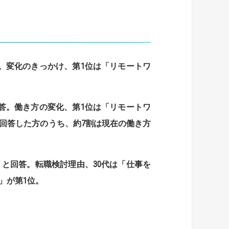
。
変化のきっかけ、第
1
位は「リモートワ
答。
働き方の変化、第
1
位は「リモートワ
回答した方のうち、約
7
割は現在の働き方
」と回答
。
転職
検討理由、
30
代は「仕事を
」が第
1
位。