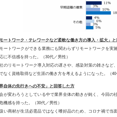
モートワーク・テレワークなど柔軟な働き方の導入・拡大」と
モートワークができる業務にも関わらずリモートワークを実
応に不信感を持った。（30代／男性）
社のリモートワーク導入対応の遅さや、感染対策の雑さなど
でなく資格取得など生涯の働き方を考えるようになった。（40
界自体の先行きへの不安」と回答した方
会が変わろうとしている中で業界全体の動きが鈍く、今回の
危機感を持った。（30代／男性）
扱い商材が生活必需品ではなく嗜好品のため、コロナ禍で当