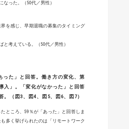
になった。（50代／男性）
限界を感じ、早期退職の募集のタイミング
ばと考えている。（50代／男性）
あった」と回答。働き方の変化、第
導入」。「変化がなかった」と回答
答。（図
3
、図
4
、図
5
、図
6
、図
7
）
たところ、59％が「あった」と回答しま
最も多く挙げられたのは「リモートワーク