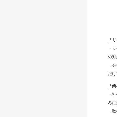
「リ
・リ
の対
・会
だけ
「業
・社
ろに
・取