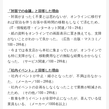
「対面での会議」と回答した理由
・対面がまったく不要とは思わないが、オンラインに移行す
れば宿泊を伴う出張や長時間の移動もしなくて済むため。
（IT・情報処理・インターネット関連／10～29名）
・紙の資料をオンラインでの画面表示に置き換えても、支障
がないことがわかって良かった。（広告・出版・マスコミ／
100～299名）
・今までは各支店から本社に集まっていたが、オンラインで
も特に支障がなく、移動費用などの無駄な経費もかからなく
なった。（サービス関連／100～299名）
「社内イベント」と回答した理由
・社内イベントが中止・縮小となったが、不満は出なかっ
た。（メーカー／100～299名）
・社内イベントの企画をしなくなったことで業務が軽減され
たため。（その他／100～299名）
・飲食を伴うイベントが全部中止になったが、喜んでいる従
業員もいる。（メーカー／1000名以上）