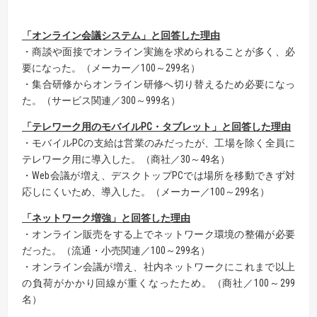
「オンライン会議システム」と回答した理由
・商談や面接でオンライン実施を求められることが多く、必
要になった。（メーカー／100～299名）
・集合研修からオンライン研修へ切り替えるため必要になっ
た。（サービス関連／300～999名）
「テレワーク用のモバイル
PC
・タブレット」と回答した理由
・モバイルPCの支給は営業のみだったが、工場を除く全員に
テレワーク用に導入した。（商社／30～49名）
・Web会議が増え、デスクトップPCでは場所を移動できず対
応しにくいため、導入した。（メーカー／100～299名）
「ネットワーク増強」と回答した理由
・オンライン販売をする上でネットワーク環境の整備が必要
だった。（流通・小売関連／100～299名）
・オンライン会議が増え、社内ネットワークにこれまで以上
の負荷がかかり回線が重くなったため。（商社／100～299
名）