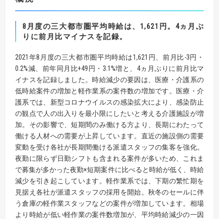
8月度の三大都市圏平均時給は、1,621円。4ヵ月ぶ
りに前月比マイナスを記録。
2021年8月度の三大都市圏平均時給は1,621円、前月比-3円・
0.2%減、前年同月比+49円・3.1%増と、4ヵ月ぶりに前月比マ
イナスを記録しました。時給減少の要因は、医療・介護系の
低時給案件の増加と軽作業系の案件数の増加です。医療・介
護系では、新型コロナウイルスの感染拡大により、感染防止
の観点で人の出入りを最小限にしたいと考える介護施設が増
加。その影響で、短期間のみ働ける方より、長期にわたって
働ける人材への需要が上昇しています。直近の施設側の需要
変動を受け各社が長期間働ける派遣スタッフの集客を強化。
夜勤に限らず日勤シフトも含まれる案件が多いため、これま
で募集が多かった夜勤×短期案件に比べると時給が低く、時給
減少を引き起こしています。軽作業系では、下期の繁忙期を
見据え各社が派遣スタッフの採用を開始。秋冬のセールに伴
う倉庫の軽作業スタッフなどの案件が増加しています。相場
より時給が低い軽作業の案件数増加が、平均時給減少の一因