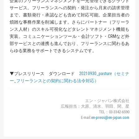
企業のフリーランスマネジメントを一元管理できるクラウド
サービス。フリーランスへの契約・発注から月末の請求管理
まで、書類発行・承認なども含めて対応可能。企業担当者の
煩雑な事務作業を削減します。さらにパートナー（フリーラ
ンス人材）のスキル可視化などタレントマネジメント機能も
実装。コミュニケーションツール・会計ソフト・CRMなど外
部サービスとの連携も進んでおり、フリーランスに関わるあ
らゆる業務をサポートできるシステムです。
▼プレスリリース ダウンロード
20210930_pasture（セミナ
ー_フリーランスとの契約に関わる法令対応）
エン・ジャパン株式会社
広報担当：大原、清水、羽田、関、星
TEL：03-3342-6590
E-mail:
en-press@en-japan.com