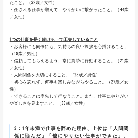
たこと。（32歳／女性）
・任される仕事が増えて、やりがいに繋がったこと。（44歳
／女性）
1
つの仕事を長く続ける上で工夫していること
・お客様にも同僚にも、気持ちの良い挨拶を心掛けること。
（18歳／男性）
・信頼してもらえるよう、常に真摯に行動すること。（21歳
／女性）
・人間関係を大切にすること。（25歳／男性）
・初心を忘れず、何事も楽しみながらやること。（27歳／女
性）
・できることは率先して行なうこと。また、仕事にやりがい
や楽しさを見出すこと。（38歳／女性）
3
：
1
年未満で仕事を辞めた理由、上位は「人間関
係に悩んだ」「他にやりたい仕事ができた」。