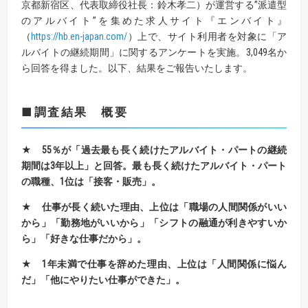
京都新宿区、代表取締役社長：鈴木孝二）が運営する”派遣型
のアルバイト”を集めた求人サイト『エンバイト』
（
https://hb.en-japan.com/
）上で、サイト利用者を対象に「ア
ルバイトの継続期間」に関するアンケートを実施。3,049名か
ら回答を得ました。以下、結果をご報告いたします。
■調査結果 概要
★
55
％が「過去最も長く続けたアルバイト・パートの継続
期間は
3
年以上」と回答。
最も長く続けたアルバイト・パート
の職種、
1
位は「接客・販売」。
★ 仕事が長く続いた理由、上位は「職場の人間関係がいい
から」「勤務地がいいから」
「シフトの融通が利きやすいか
ら」「好きな仕事だから」。
★ 1
年未満で仕事を辞めた理由、上位は「人間関係に悩ん
だ」「他にやりたい仕事ができた」。