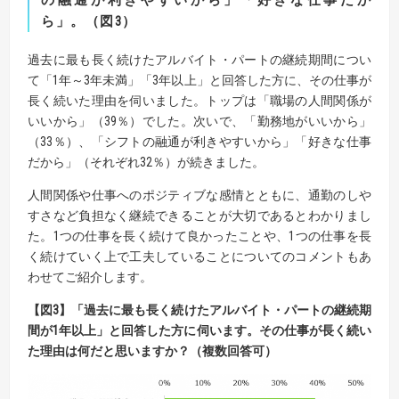
の融通が利きやすいから」「好きな仕事だか
ら」。（図
3
）
過去に最も長く続けたアルバイト・パートの継続期間につい
て「1年～3年未満」「3年以上」と回答した方に、その仕事が
長く続いた理由を伺いました。トップは「職場の人間関係が
いいから」（39％）でした。次いで、「勤務地がいいから」
（33％）、「シフトの融通が利きやすいから」「好きな仕事
だから」（それぞれ32％）が続きました。
人間関係や仕事へのポジティブな感情とともに、通勤のしや
すさなど負担なく継続できることが大切であるとわかりまし
た。1つの仕事を長く続けて良かったことや、1つの仕事を長
く続けていく上で工夫していることについてのコメントもあ
わせてご紹介します。
【
図
3】
「過去に最も長く続けたアルバイト・パートの継続期
間が
1
年以上」と回答した方に伺います。
その仕事が長く続い
た理由は何だと思いますか？（複数回答可）