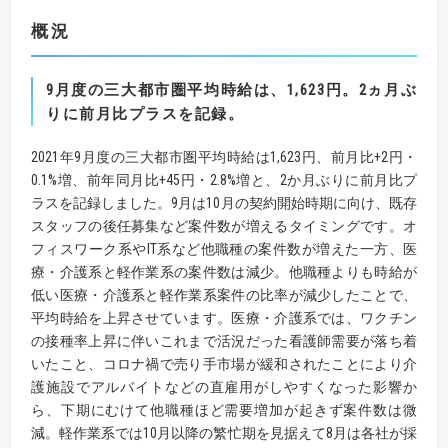
概況
9
月度の三大都市圏平均時給は、
1,623
円
。
2
ヵ月ぶ
りに前月比プラスを記録。
2021年9月度の三大都市圏平均時給は1,623円、前月比+2円・
0.1%増、前年同月比+45円・2.8%増と、2か月ぶりに前月比プ
ラスを記録しました。9月は10月の契約開始時期に向け、既存
スタッフの後任募集など案件数が増えるタイミングです。オ
フィスワーク系やIT系など他職種の案件数が増えた一方、医
療・介護系と軽作業系の案件数は減少。他職種よりも時給が
低い医療・介護系と軽作業系案件の比率が減少したことで、
平均時給を上昇させています。医療・介護系では、ワクチン
の接種率上昇に伴いこれまで活況だった看護師需要が落ち着
いたこと、コロナ禍で売り手市場が緩和されたことにより介
護施設でアルバイトなどの直雇用がしやすくなった影響か
ら、下期にむけて他職種ほど需要増加が起きず案件数は微
減。軽作業系では10月以降の繁忙期を見据えて8月は各社が採