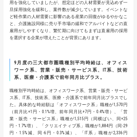
用を強化していましたが、想定ほどの人材需要が見込めず一
旦採用強化を緩和し、案件数が減少しています。イベントな
ど軽作業の人材需要に影響のある産業の回復がゆるやかなこ
と、介護施設同様に売り手市場の緩和でアルバイトなどの直
雇用がしやすくなり、繁忙期に向けてもまずは直雇用の採用
を選択する企業が増えたことが背景にあります。
9
月度の三大都市圏職種別平均時給は、オフィス
ワーク系
、営業・販売・サービス系、
IT
系、技術
系、医療・介護
系で前年
同月比プラス。
職種別平均時給は、オフィスワーク系、営業・販売・サービ
ス系、IT系、技術系、医療・介護系で前年同月比プラスでし
た。具体的な時給額は「オフィスワーク系」職種が1,570円
（前月比+1円・0.1%増、前年同月比+7円・0.4%増）、「営
業・販売・サービス系」職種が1,515円（同横ばい、同+25
円・1.7%増）、「クリエイティブ系」職種が1,884円（同-29
円・1.5%減、同-6円・0.3%減）、「IT系」職種が2,336円