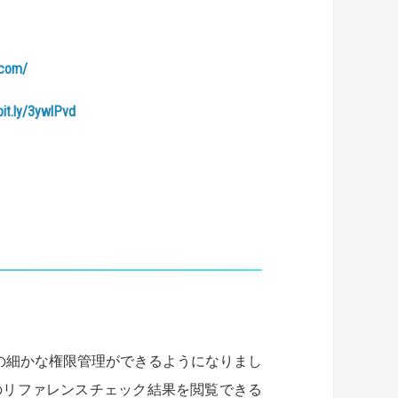
.com/
bit.ly/3ywlPvd
！
での細かな権限管理ができるようになりまし
のリファレンスチェック結果を閲覧できる