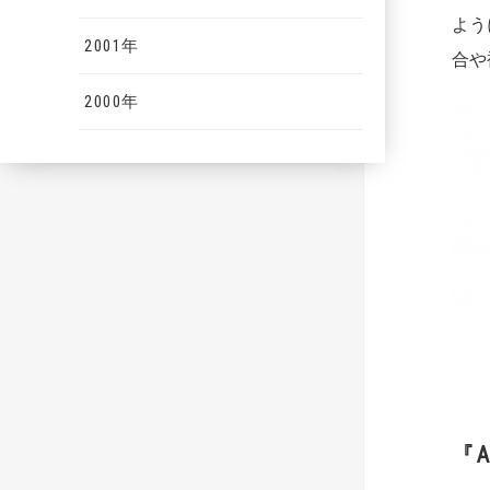
よう
2001年
合や
2000年
『A