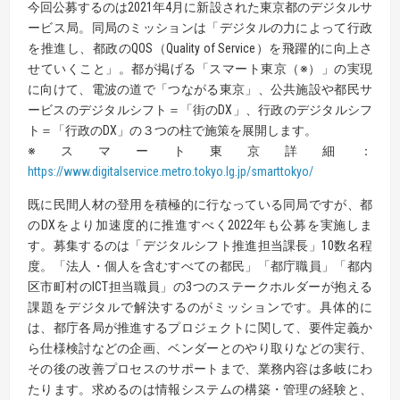
今回公募するのは2021年4月に新設された東京都のデジタルサ
ービス局。同局のミッションは「デジタルの力によって行政
を推進し、都政のQOS（Quality of Service）を飛躍的に向上さ
せていくこと」。都が掲げる「スマート東京（※）」の実現
に向けて、電波の道で「つながる東京」、公共施設や都民サ
ービスのデジタルシフト＝「街のDX」、行政のデジタルシフ
ト＝「行政のDX」の３つの柱で施策を展開します。
※スマート東京詳細：
https://www.digitalservice.metro.tokyo.lg.jp/smarttokyo/
既に民間人材の登用を積極的に行なっている同局ですが、都
のDXをより加速度的に推進すべく2022年も公募を実施しま
す。募集するのは「デジタルシフト推進担当課長」10数名程
度。「法人・個人を含むすべての都民」「都庁職員」「都内
区市町村のICT担当職員」の3つのステークホルダーが抱える
課題をデジタルで解決するのがミッションです。具体的に
は、都庁各局が推進するプロジェクトに関して、要件定義か
ら仕様検討などの企画、ベンダーとのやり取りなどの実行、
その後の改善プロセスのサポートまで、業務内容は多岐にわ
たります。求めるのは情報システムの構築・管理の経験と、