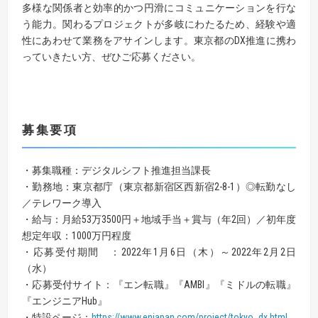
多様な関係者と効率的かつ円滑にコミュニケーションを行な
う能力。関わるプロジェクトが多岐にわたるため、経験や適
性にあわせて業務をアサインします。東京都のDX推進に携わ
っていきたい方、ぜひご応募ください。
募集要項
・募集職種：デジタルシフト推進担当課長
・勤務地：東京都庁（東京都新宿区西新宿2-8-1）◎転勤なし
／テレワーク導入
・給与：月給53万3500円＋地域手当＋賞与（年2回）／初年度
想定年収：1000万円程度
・応募受付期間 ：2022年1月6日（木）～2022年2月2日
（水）
・応募受付サイト：『エン転職』『AMBI』『ミドルの転職』
『エンジニアHub』
・特設ページ：
https://www.enjapan.com/project/tokyo_dx.html