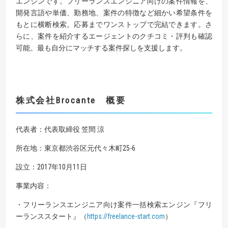
エンジンです。フリーランスエンジニア向けの案件情報を、
開発言語や単価、勤務地、案件の特徴など細かい希望条件を
もとに横断検索。応募までワンストップで完結できます。さ
らに、案件を紹介するエージェントのクチコミ・評判も確認
可能。最も自分にマッチする案件探しを支援します。
株式会社
Brocante
概要
代表者：代表取締役 笠間 涼
所在地：東京都渋⾕区元代々⽊町25-6
設⽴：2017年10⽉11⽇
事業内容：
・フリーランスエンジニア向け案件⼀括検索エンジン『フリ
ーランススタート』（
https
://freelance-start.
com
）