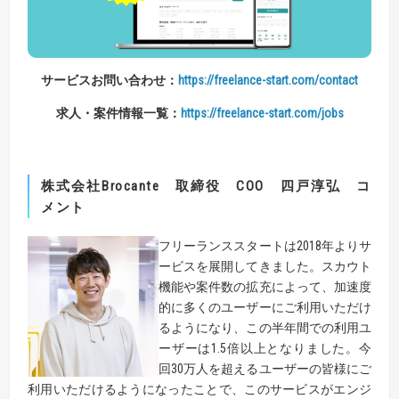
サービスお問い合わせ：
https://freelance-start.com/contact
求人・案件情報一覧：
https://freelance-start.com/jobs
株式会社
Brocante
取締役
COO
四戸淳弘 コ
メント
フリーランススタートは2018年よりサ
ービスを展開してきました。スカウト
機能や案件数の拡充によって、加速度
的に多くのユーザーにご利用いただけ
るようになり、この半年間での利用ユ
ーザーは1.5倍以上となりました。今
回30万人を超えるユーザーの皆様にご
利用いただけるようになったことで、このサービスがエンジ