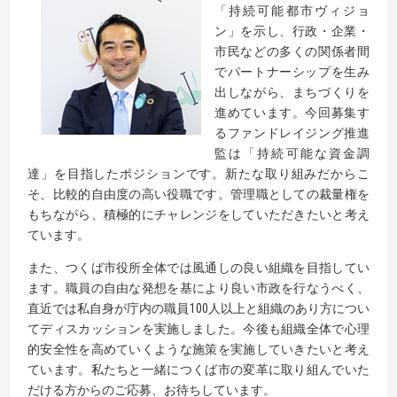
「持続可能都市ヴィジョ
ン」を示し、行政・企業・
市民などの多くの関係者間
でパートナーシップを生み
出しながら、まちづくりを
進めています。今回募集す
るファンドレイジング推進
監は「持続可能な資金調
達」を目指したポジションです。新たな取り組みだからこ
そ、比較的自由度の高い役職です。管理職としての裁量権を
もちながら、積極的にチャレンジをしていただきたいと考え
ています。
また、つくば市役所全体では風通しの良い組織を目指してい
ます。職員の自由な発想を基により良い市政を行なうべく、
直近では私自身が庁内の職員100人以上と組織のあり方につい
てディスカッションを実施しました。今後も組織全体で心理
的安全性を高めていくような施策を実施していきたいと考え
ています。私たちと一緒につくば市の変革に取り組んでいた
だける方からのご応募、お待ちしています。