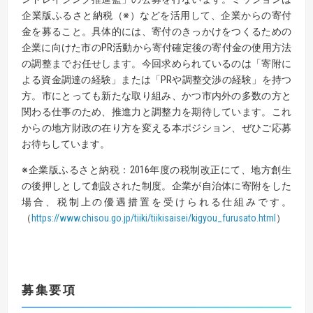
企業版ふるさと納税（※）などを活用して、企業からの寄付
金を募ること。具体的には、寄付のきっかけをつくるための
企業に向けた市のPR活動から寄付確定後の寄付金の使用方法
の調整までお任せします。今回求められているのは「寄附に
よる資金調達の経験」または「PRや調整交渉の経験」を持つ
方。市にとっても新たな取り組み、かつ市内外の多数の方と
関わる仕事のため、推進力と調整力を期待しています。これ
からの地方財政の在り方を変える本ポジション、ぜひご応募
お待ちしています。
※企業版ふるさと納税：2016年度の税制改正にて、地方創生
の後押しとして創設された制度。企業が自治体に寄附をした
場合、税制上の優遇措置を受けられる仕組みです。
（
https://www.chisou.go.jp/tiiki/tiikisaisei/kigyou_furusato.html
）
募集要項