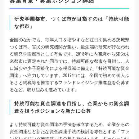
募集背景・募集ポジション詳細
研究学園都市、つくば市が目指すのは「持続可能
な都市」
全国のなかでも、毎年人口を増やすなど注目を集める茨城県
つくば市。官民の研究機関が集い、最先端の研究が行なわれ
る研究学園都市として有名です。2018年に内閣府からSDGs未
来都市に選定された同市では、持続可能な都市を目指し、人
口減少や少子高齢化による税収減に備えた「持続可能な資金
調達」へ注力しています。2019年には、全国で初めて個人ふ
るさと納税等を推進するファンドレイジング推進監を公募す
るなど、取り組みを進めています。
持続可能な資金調達を目指し、企業からの資金調
達を担うポジションを新たに公募
より持続可能な資金調達の手法を確立するため、企業からの
資金調達など新たな資金調達手法の検討を専任とする「ファ
ンドレイジング推進監」の公募を行ないます。ミッションは