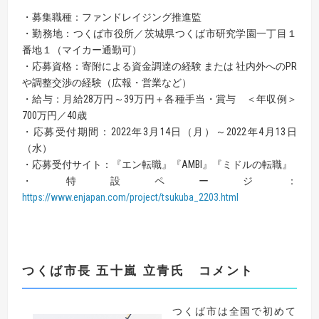
・募集職種：ファンドレイジング推進監
・勤務地：つくば市役所／茨城県つくば市研究学園一丁目１
番地１（マイカー通勤可）
・応募資格：寄附による資金調達の経験 または 社内外へのPR
や調整交渉の経験（広報・営業など）
・給与：月給28万円～39万円＋各種手当・賞与 ＜年収例＞
700万円／40歳
・応募受付期間：2022年3月14日（月）～2022年4月13日
（水）
・応募受付サイト：『エン転職』『AMBI』『ミドルの転職』
・特設ページ：
https://www.enjapan.com/project/tsukuba_2203.html
つくば市長 五十嵐 立青氏 コメント
つくば市は全国で初めて