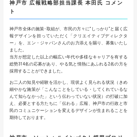
神戸市
広報戦略部担当課長
本田氏 コメン
ト
神戸市全体の施策･取組が、市民の方々に”しっかり“と届く広
報デザインを担っていただく「クリエイティブディレクタ
ー」を、エン・ジャパンさんのお力添えを賜り、募集いたし
ました。
当方が想定した以上の幅広い年代や多様なキャリアを有する
総勢314名の応募があり、やる気と情熱にあふれる2名の方を
採用することができました。
お二人の知見や経験を活かし、現状よく見られる状況（きめ
細やかな施策が「こんなことをしている・してくれているな
んて知らなかった」という伝わっていない状況）の打破に加
え、必要とする方たちに「伝わる」広報、神戸市の行政と市
民のコミュニケーションを変えるデザインが生まれることを
期待しております。