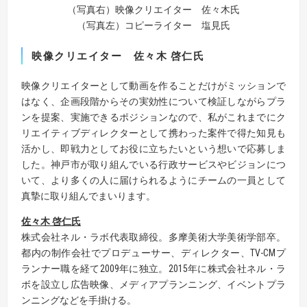
（写真右）映像クリエイター 佐々木氏
（写真左）コピーライター 塩見氏
映像クリエイター 佐々木 啓仁氏
映像クリエイターとして動画を作ることだけがミッションで
はなく、企画段階からその実効性について検証しながらプラ
ンを提案、実施できるポジションなので、私がこれまでにク
リエイティブディレクターとして携わった案件で得た知見も
活かし、即戦力としてお役に立ちたいという想いで応募しま
した。神戸市が取り組んでいる行政サービスやビジョンにつ
いて、より多くの人に届けられるようにチームの一員として
真摯に取り組んでまいります。
佐々木 啓仁氏
株式会社ネル・ラボ代表取締役。多摩美術大学美術学部卒。
都内の制作会社でプロデューサー、ディレクター、TV-CMプ
ランナー職を経て2009年に独立。2015年に株式会社ネル・ラ
ボを設立し広告映像、メディアプランニング、イベントプラ
ンニングなどを手掛ける。