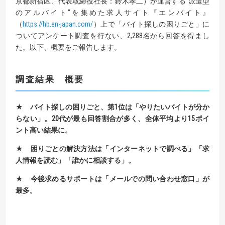
京都新宿区、代表取締役社長：鈴木孝二）が運営する”派遣型
のアルバイト”を集めた求人サイト『エンバイト』
（
https://hb.en-japan.com/
）上で「バイト探しの困りごと」に
ついてアンケート調査を行ない、2,288名から回答を得まし
た。以下、概要をご報告します。
調査結果 概要
★ バイト探しの困りごと、第
1
位は「やりたいバイトが分か
らない」。
20
代が最も回答割合が多く、全体平均より
15
ポイ
ント高い結果に。
★
困りごとの解決方法は「インターネットで調べる」「求
人情報を読む」
「誰かに相談する」。
★
今後求めるサポートは「メールでの問い合わせ窓口」が
最多。