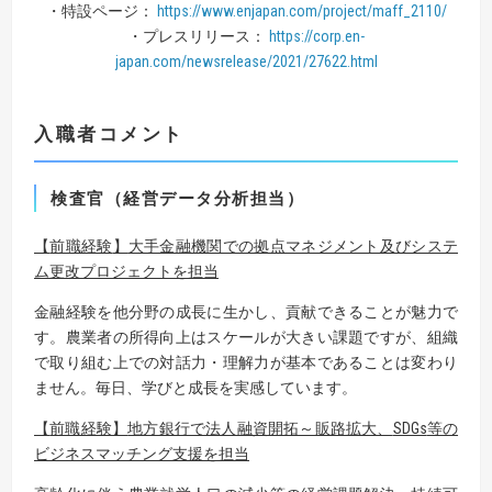
・特設ページ：
https://www.enjapan.com/project/maff_2110/
・プレスリリース：
https://corp.en-
japan.com/newsrelease/2021/27622.html
入職者コメント
検査官（経営データ分析担当）
【
前職経験
】
大手金融機関での拠点マネジメント及びシステ
ム更改プロジェクトを担当
金融経験を他分野の成長に生かし、貢献できることが魅力で
す。農業者の所得向上はスケールが大きい課題ですが、組織
で取り組む上での対話力・理解力が基本であることは変わり
ません。毎日、学びと成長を実感しています。
【
前職経験
】
地方銀行で法人融資開拓～販路拡大、
SDGs
等の
ビジネスマッチング支援を担当