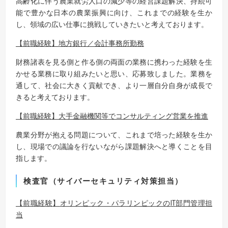
高齢化に伴う農業就労人口の減少等の経営課題解決、持続可
能で豊かな日本の農業振興に向け、これまでの経験を生か
し、領域の広い仕事に挑戦していきたいと考えております。
【
前職経験
】
地方銀行／会計事務所勤務
財務諸表を見る側と作る側の両面の業務に携わった経験を生
かせる業務に取り組みたいと思い、応募致しました。業務を
通して、社会に大きく貢献でき、より一層自分自身が成長で
きると考えております。
【
前職経験
】
大手金融機関等でコンサルティング営業を推進
農業分野が抱える問題について、これまで培った経験を生か
し、現場での議論を行ないながら課題解決へと導くことを目
指します。
検査官（サイバーセキュリティ対策担当）
【
前職経験
】
オリンピック・パラリンピックの
IT
部門管理担
当