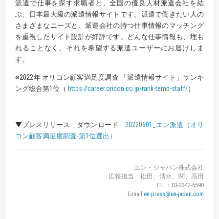
派遣で仕事を探す求職者と、全国の優良人材派遣会社を結
ぶ、日本最大級の派遣情報サイトです。派遣で働きたい人の
さまざまなニーズと、派遣会社の持つ仕事情報のマッチング
を重視したサイト設計が好評です。どんな仕事情報も、埋も
れることなく、それを希望する派遣ユーザーにお届けしま
す。
※2022年 オリコン顧客満足度調査 「派遣情報サイト」ランキ
ング総合第1位（
https://career.oricon.co.jp/rank-temp-staff/
）
▼プレスリリース ダウンロード
20220601_エン派遣（オリ
コン顧客満足度調査-第1位選出）
エン・ジャパン株式会社
広報担当：松田、清水、関、高田
TEL：03-3342-6590
E-mail:
en-press@en-japan.com