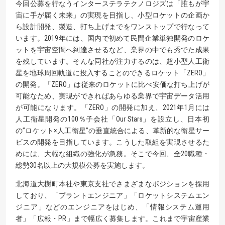
今回公募を行なうインターステラテクノロジズは「誰もが宇
宙に手が届く未来」の実現を目指し、小型ロケットの企画か
ら設計開発、製造、打ち上げまでをワンストップで行なって
います。2019年には、国内で初めて民間企業単独開発のロケ
ットを宇宙空間へ到達させるなど、業界の中でも秀でた成果
を残しています。そんな同社が注力するのは、超小型人工衛
星を地球周回軌道に投入することのできるロケット「ZERO」
の開発。「ZERO」は従来のロケットに比べ安価な打ち上げが
可能なため、実現ができればあらゆる業界で宇宙データ活用
が可能になります。「ZERO」の開発に加え、2021年1月には
人工衛星開発の100％子会社「Our Stars」を設立し、日本初
の”ロケット×人工衛星”の垂直統合による、革新的な衛星サー
ビスの開発を目指しています。こうした取組を実現させるた
めには、大幅な組織の強化が急務。そこで今回、全20職種・
総勢30名以上の大規模公募を実施します。
北海道大樹町本社や東京支社でさまざまなポジションを採用
しており、「プラントエンジニア」「ロケットシステムエン
ジニア」などのエンジニアをはじめ、「情報システム運用
者」「広報・PR」まで幅広く募集します。これまで宇宙産業