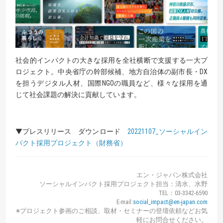
社会的インパクトの大きな採用を全社横断で支援する一大プ
ロジェクト。中央省庁の幹部候補、地方自治体の副市長・DX
を担うデジタル人材、国際NGOの職員など、様々な採用を通
じて社会課題の解決に貢献しています。
▼プレスリリース ダウンロード
20221107_ソーシャルイン
パクト採用プロジェクト（財務省）
エン・ジャパン株式会社
ソーシャルインパクト採用プロジェクト担当：清水、水野
TEL：03-3342-6590
E-mail:
social_impact@en-japan.com
※プロジェクト参画のご相談、取材・セミナーの登壇依頼などお気
軽にお問合せください。