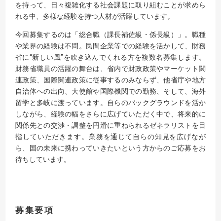
を持って、日々複雑化する社会課題に取り組むことが求めら
れる中、多様な経験を持つ人材が活躍しています。
今回募集するのは「総合職（課長補佐級・係長級）」。職種
や業界の経験は不問。民間企業等での経験を活かして、財務
省に“新しい風”を吹き込んでくれる方を複数名募集します。
財務省職員の活躍の舞台は、省内で財政政策やマーケット関
連政策、国際関連政策に従事するのみならず、他省庁や地方
自治体への出向、大使館や国際機関での勤務、そして、海外
留学と多岐に渡っています。自らのバックグラウンドを活か
しながら、経験の幅をさらに広げていただく中で、将来的に
関係先との交渉・調整を円滑に重ねられるゼネラリストを目
指していただきます。業務を通じて自らの知見を広げなが
ら、国の未来に携わっていきたいという方からのご応募をお
待ちしています。
募集要項