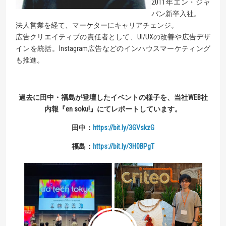
2011年エン・ジャ
パン新卒入社。
法人営業を経て、マーケターにキャリアチェンジ。
広告クリエイティブの責任者として、UI/UXの改善や広告デザ
インを統括。Instagram広告などのインハウスマーケティング
も推進。
過去に田中・福島が登壇したイベントの様子を、
当社
WEB
社
内報
『
en
soku
!』
にてレポートしています。
田中：
https://bit.ly/3GVskzG
福島：
https://bit.ly/3H0BPgT