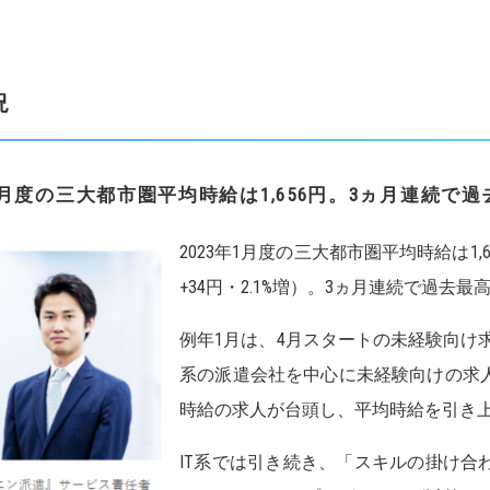
況
月度の三大都市圏平均時給は
1,656
円。
3
ヵ月連続で過
2023年1月度の三大都市圏平均時給は1,6
+34円・2.1%増）。3ヵ月連続で過去
例年1月は、4月スタートの未経験向け
系の派遣会社を中心に未経験向けの求人
時給の求人が台頭し、平均時給を引き
IT系では引き続き、「スキルの掛け合