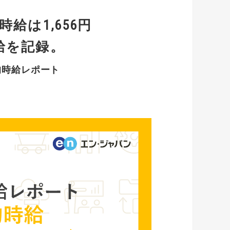
時給は1,656円
給を記録。
均時給レポート