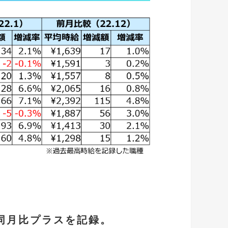
同月比プラスを記録
。