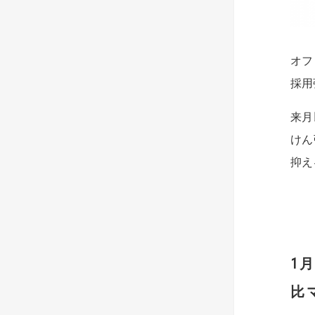
オフ
採用
来月
けん
抑え
1
比