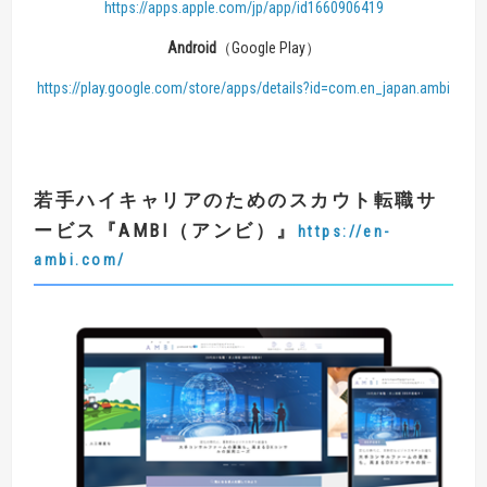
https://apps.apple.com/jp/app/id1660906419
Android
（Google Play）
https://play.google.com/store/apps/details?id=com.en_japan.ambi
若手ハイキャリアのためのスカウト転職サ
ービス
『AMBI（アンビ）』
https://en-
ambi.com/