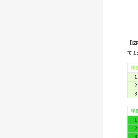
【
図
てよ