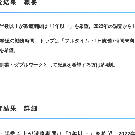
査結果 概要
半数以上が派遣期間は「
1
年以上」を希望。
2022
年の調査から
1
希望の勤務時間、トップは「フルタイム・
1
日実働
7
時間未満
を希望。
副業・ダブルワークとして派遣を希望する方は約
4
割。
査結果 詳細
：
半数以上が派遣期間は「1年以上」を希望。2022