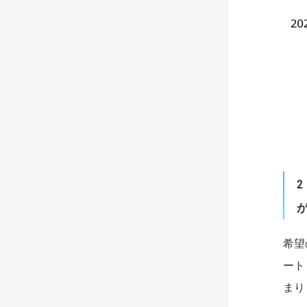
2
希望
ート
まり