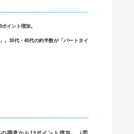
3
ポイント増加。
」。
30
代・
40
代の約半数が「パートタイ
年の調査から13ポイント増加。（図