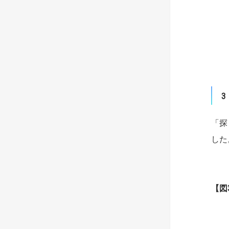
3
「探
した
【
図