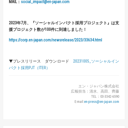
MAIL
：
social_impact@en-japan.com
2023
年
7
月、
『
ソーシャルインパクト採用プロジェクト
』
は
支
援プロジェクト数が
100
件に到達しました！
https://corp.en-japan.com/newsrelease/2023/33634.html
▼プレスリリース ダウンロード
20231005_ソーシャルイン
パクト採用PJT（ITER）
エン・ジャパン株式会社
広報担当：清水、高田、齊藤
TEL：03-3342-6590
E-mail:
en-press@en-japan.com