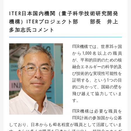
ITER
日本国内機関（量子科学技術研究開発
機構）
ITER
プロジェクト部 部長 井上
多加志氏
コメント
ITER機構では、世界35ヶ国
から1,000名以上の職員
が、平和的目的のための核
融合エネルギーの科学的及
び技術的な実現性可能性を
証明する、という1つの目
的に向かって、国籍の壁を
飛び越えて協力していま
す。
ITER機構は必要な職員を
ITER計画の参加国から公募
しており、日本からも40名程度が職員として活躍していま