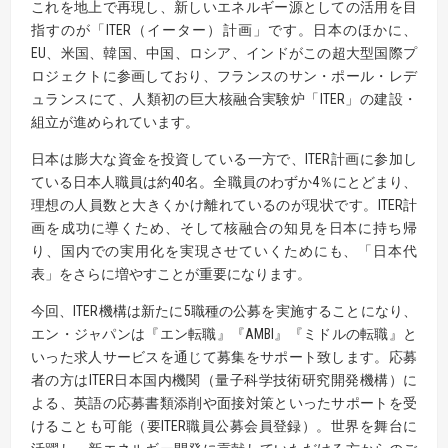
これを地上で再現し、新しいエネルギー源としての活用を目
指すのが「ITER（イーター）計画」です。日本のほかに、
EU、米国、韓国、中国、ロシア、インドがこの超大型国際プ
ロジェクトに参画しており、フランスのサン・ポール・レデ
ュランスにて、人類初の巨大核融合実験炉「ITER」の建設・
組立が進められています。
日本は膨大な資金を投資している一方で、ITER計画に参加し
ている日本人職員は約40名。全職員のわずか4％にとどまり、
理想の人員数と大きくかけ離れているのが現状です。ITER計
画を成功に導くため、そして核融合の知見を日本に持ち帰
り、国内での実用化を実現させていくためにも、「日本代
表」をさらに増やすことが重要になります。
今回、ITER機構は新たに5職種の公募を実施することになり、
エン・ジャパンは『エン転職』『AMBI』『ミドルの転職』と
いった求人サービスを通じて募集をサポート致します。応募
者の方はITER日本国内機関（量子科学技術研究開発機構）に
よる、英語の応募書類添削や面接対策といったサポートを受
けることも可能（要ITER職員公募会員登録）。世界を舞台に