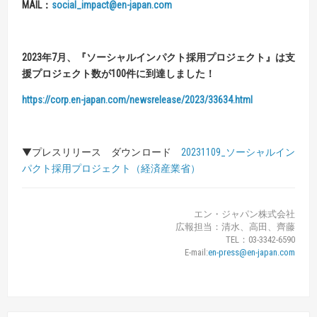
MAIL
：
social_impact@en-japan.com
2023
年
7
月、
『
ソーシャルインパクト採用プロジェクト
』
は
支
援プロジェクト数が
100
件に到達しました！
https://corp.en-japan.com/newsrelease/2023/33634.html
▼プレスリリース ダウンロード
20231109_ソーシャルイン
パクト採用プロジェクト（経済産業省）
エン・ジャパン株式会社
広報担当：清水、高田、齊藤
TEL：03-3342-6590
E-mail:
en-press@en-japan.com