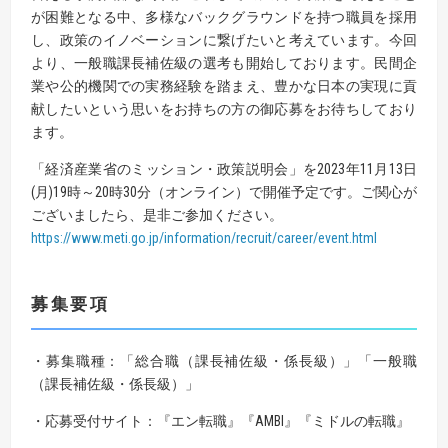
が困難となる中、多様なバックグラウンドを持つ職員を採用
し、政策のイノベーションに繋げたいと考えています。今回
より、一般職課長補佐級の選考も開始しております。民間企
業や公的機関での実務経験を踏まえ、豊かな日本の実現に貢
献したいという思いをお持ちの方の御応募をお待ちしており
ます。
「経済産業省のミッション・政策説明会」を2023年11月13日
(月)19時～20時30分（オンライン）で開催予定です。ご関心が
ございましたら、是非ご参加ください。
https://www.meti.go.jp/information/recruit/career/event.html
募集要項
・募集職種：「総合職（課長補佐級・係長級）」「一般職
（課長補佐級・係長級）」
・応募受付サイト：『エン転職』『AMBI』『ミドルの転職』