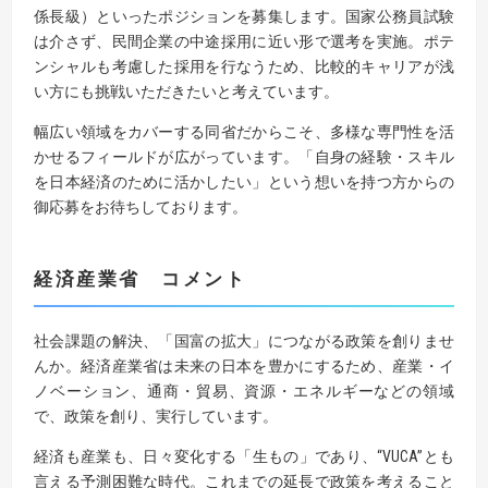
係長級）といったポジションを募集します。国家公務員試験
は介さず、民間企業の中途採用に近い形で選考を実施。ポテ
ンシャルも考慮した採用を行なうため、比較的キャリアが浅
い方にも挑戦いただきたいと考えています。
幅広い領域をカバーする同省だからこそ、多様な専門性を活
かせるフィールドが広がっています。「自身の経験・スキル
を日本経済のために活かしたい」という想いを持つ方からの
御応募をお待ちしております。
経済産業省
コメント
社会課題の解決、「国富の拡大」につながる政策を創りませ
んか。経済産業省は未来の日本を豊かにするため、産業・イ
ノベーション、通商・貿易、資源・エネルギーなどの領域
で、政策を創り、実行しています。
経済も産業も、日々変化する「生もの」であり、“VUCA”とも
言える予測困難な時代。これまでの延長で政策を考えること