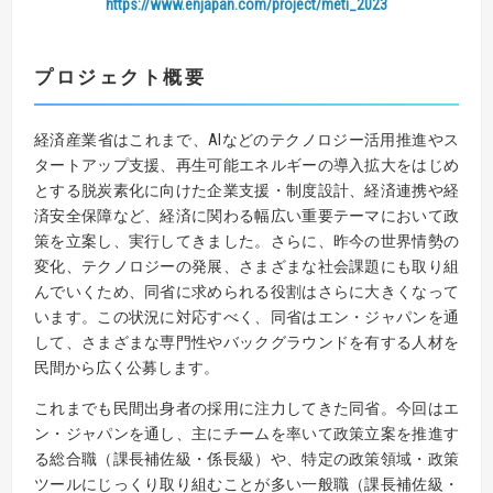
https://www.enjapan.com/project/meti_2023
プロジェクト概要
経済産業省はこれまで、AIなどのテクノロジー活用推進やス
タートアップ支援、再生可能エネルギーの導入拡大をはじめ
とする脱炭素化に向けた企業支援・制度設計、経済連携や経
済安全保障など、経済に関わる幅広い重要テーマにおいて政
策を立案し、実行してきました。さらに、昨今の世界情勢の
変化、テクノロジーの発展、さまざまな社会課題にも取り組
んでいくため、同省に求められる役割はさらに大きくなって
います。この状況に対応すべく、同省はエン・ジャパンを通
して、さまざまな専門性やバックグラウンドを有する人材を
民間から広く公募します。
これまでも民間出身者の採用に注力してきた同省。今回はエ
ン・ジャパンを通し、主にチームを率いて政策立案を推進す
る総合職（課長補佐級・係長級）や、特定の政策領域・政策
ツールにじっくり取り組むことが多い一般職（課長補佐級・