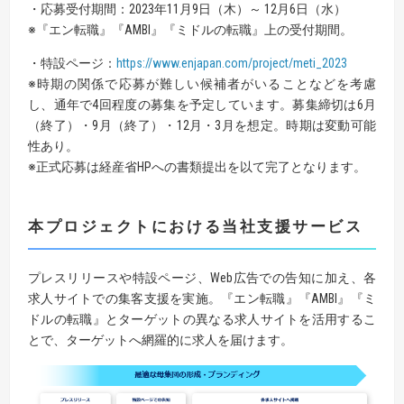
・応募受付期間：2023年11月9日（木）～ 12月6日（水）
※『エン転職』『AMBI』『ミドルの転職』上の受付期間。
・特設ページ：
https://www.enjapan.com/project/meti_2023
※時期の関係で応募が難しい候補者がいることなどを考慮
し、通年で4回程度の募集を予定しています。募集締切は6月
（終了）・9月（終了）・12月・3月を想定。時期は変動可能
性あり。
※正式応募は経産省HPへの書類提出を以て完了となります。
本プロジェクトにおける当社支援サービス
プレスリリースや特設ページ、Web広告での告知に加え、各
求人サイトでの集客支援を実施。『エン転職』『AMBI』『ミ
ドルの転職』とターゲットの異なる求人サイトを活用するこ
とで、ターゲットへ網羅的に求人を届けます。