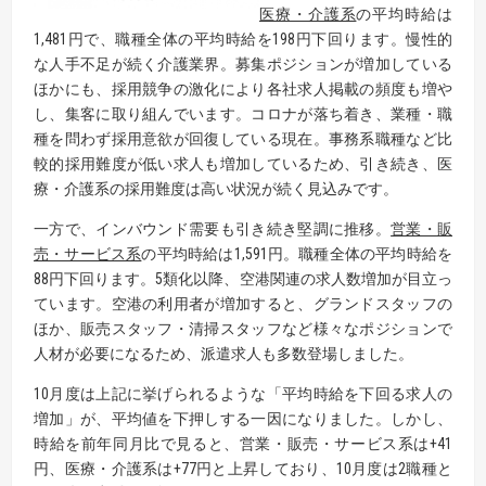
医療・介護系
の平均時給は
1,481円で、職種全体の平均時給を198円下回ります。慢性的
な人手不足が続く介護業界。募集ポジションが増加している
ほかにも、採用競争の激化により各社求人掲載の頻度も増や
し、集客に取り組んでいます。コロナが落ち着き、業種・職
種を問わず採用意欲が回復している現在。事務系職種など比
較的採用難度が低い求人も増加しているため、引き続き、医
療・介護系の採用難度は高い状況が続く見込みです。
一方で、インバウンド需要も引き続き堅調に推移。
営業・販
売・サービス系
の平均時給は1,591円。職種全体の平均時給を
88円下回ります。5類化以降、空港関連の求人数増加が目立っ
ています。空港の利用者が増加すると、グランドスタッフの
ほか、販売スタッフ・清掃スタッフなど様々なポジションで
人材が必要になるため、派遣求人も多数登場しました。
10月度は上記に挙げられるような「平均時給を下回る求人の
増加」が、平均値を下押しする一因になりました。しかし、
時給を前年同月比で見ると、営業・販売・サービス系は+41
円、医療・介護系は+77円と上昇しており、10月度は2職種と