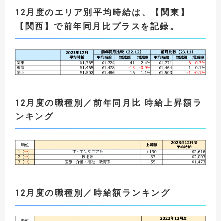
12
月度のエリア別平均時給は
、
【
関東
】
【
関西
】
で前年同月比プラスを記録
。
12
月度の職種別／前年同月比 時給上昇額ラ
ンキング
12
月度の職種別／時給額ランキング