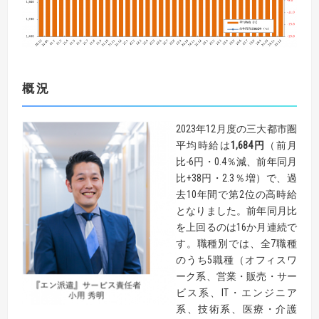
概況
2023年12月度の三大都市圏
平均時給は
1,684
円
（前月
比-6円・0.4％減、前年同月
比+38円・2.3％増）で、過
去10年間で第2位の高時給
となりました。前年同月比
を上回るのは16か月連続で
す。職種別では、全7職種
のうち5職種（オフィスワ
ーク系、営業・販売・サー
ビス系、IT・エンジニア
系、技術系、医療・介護