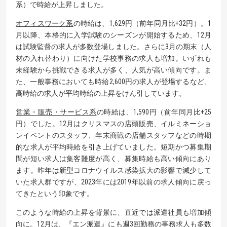
系）で時給が上昇しました。
オフィスワーク系
の時給は、1,629円（前年同月比+32円）。1
月以降、本格的に入学試験のシーズンが開始するため、12月
は試験監督の求人が多数登場しました。さらに3月の期末（人
材の入れ替わり）に向けた学校事務の求人も増加。いずれも
未経験から挑戦できる求人が多く、人気が高い傾向です。ま
た、一般事務においても時給2,600円の求人が登場するなど、
高時給の求人が平均時給の上昇をけん引しています。
営業・販売・サービス系
の時給は、1,590円（前年同月比+25
円）でした。12月はクリスマスの店頭販売、イルミネーショ
ンイベントのスタッフ、年末商戦の店舗スタッフなどの時期
的な求人が平均時給を引き上げていました。短期かつ募集期
間が短い求人は集客難度が高く、募集時給も高い傾向にあり
ます。昨年は新型コロナウイルス感染拡大の影響で減少して
いた求人群ですが、2023年には2019年以前の求人傾向に戻っ
てきたという印象です。
このような時給の上昇を背景に、直近では派遣社員も増加傾
向に。12月は、『エン派遣』にも週3回勤務の事務求人も多数