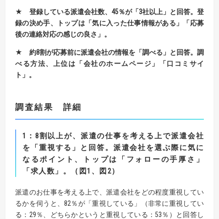
★
登録している派遣会社数、
45
％が「
3
社以上」と回答。
登
録の決め手、トップは「気に入った仕事情報がある」「応募
後の連絡対応の感じの良さ」。
★
約
8
割が応募前に派遣会社の情報を「調べる」と回答。
調
べる方法、上位は「会社のホームページ」「口コミサイ
ト」。
調査結果 詳細
1
：
8
割以上が、派遣の仕事を考える上で派遣会社
を「重視する」と回答。
派遣会社を選ぶ際に気に
なるポイント、トップは「フォローの手厚さ」
「求人数」。（図
1
、図
2
）
派遣のお仕事を考える上で、派遣会社をどの程度重視してい
るかを伺うと、82％が「重視している」（非常に重視してい
る：29％、どちらかというと重視している：53％）と回答し