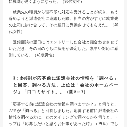
に興味が湧くようになった。（30代女性）
・就業先の職員から理不尽な対応を受けることが続き、もう
辞めようと派遣会社に連絡した際、担当の方がすぐに就業先
の上司に掛け合って、その翌日に異動させてもらえた。（40
代女性）
・登録面談の翌日にはエントリーした会社と顔合わせさせて
いただき、その日のうちに採用が決定した。素早い対応に感
謝している。（40歳男性）
3
：
約
8
割が応募前に派遣会社の情報を「調べる」
と回答。
調べる方法、上位は「会社のホームペー
ジ」「口コミサイト」。（図
5
～
7
）
「応募する前に派遣会社の情報を調べますか？」と伺うと、
77％が「調べる」と回答しました。応募する前に派遣会社の
情報を調べる方に、どのタイミングで調べるかを伺うと、ト
ップは「応募したいと思うお仕事があった時」（79％）でし