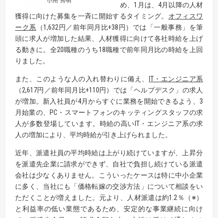
め、1月は、4月以降の人材
獲得に向けた募集を一斉に開始するタイミング。
オフィスワ
ーク系
（1,632円／前年同月比+38円）では「一般事務」を筆
頭に求人が増加した結果、人材獲得に向けて各社時給を上げ
る動きに。全20職種のうち18職種で前年同月比の時給を上回
りました。
また、このような人の入れ替わりに備え、
IT
・エンジニア系
（2,617円／前年同月比+110円）では「ヘルプデスク」の求人
が増加。新入社員が4月からすぐに業務を開始できるよう、3
月始業の、PC・スマートフォンのキッティングスタッフの求
人が多数登場しています。時給の高いIT・エンジニア系の求
人の増加により、平均時給が引き上げられました。
近年、派遣社員の平均時給は上がり続けていますが、上昇分
を派遣先企業に請求ができず、自社で負担し続けている派遣
会社は少なくありません。こういったケースは特に中小企業
に多く、当社にも「価格転嫁の交渉方法」について相談をい
ただくことが増えました。元より、人材派遣は約1.2％（※）
と利益率の低い業態であるため、安定的な事業継続に向け