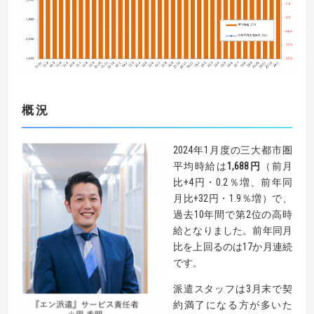
概況
2024年1月度の三大都市圏
平均時給は
1,688
円
（前月
比+4円・0.2％増、前年同
月比+32円・1.9％増）で、
過去10年間で第2位の高時
給となりました。前年同月
比を上回るのは17か月連続
です。
派遣スタッフは3月末で契
約満了になる方が多いた