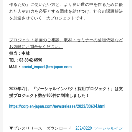
作るため」に使いたい方と、より良い世の中を作るために優
れた人材の力を必要とする団体を結びつけ、社会の課題解決
を加速させていく一大プロジェクトです。
プロジェクト参画のご相談、取材・セミナーの登壇依頼など
お気軽にお問合せください。
担当：中林
TEL
：
03-3342-6590
MAIL
：
social_impact@en-japan.com
2023
年
7
月、
『
ソーシャルインパクト採用プロジェクト
』
は
支
援プロジェクト数が
100
件に到達しました！
https://corp.en-japan.com/newsrelease/2023/33634.html
▼プレスリリース ダウンロード
20240229_ソーシャルイン