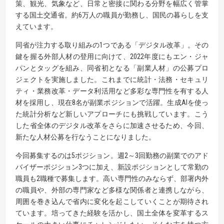
策、観光、気象など、日常と密接に関わる分野を幅広く管掌
する国土交通省。約6万人の職員が勤務し、国民の暮らしを支
えています。
同省が注力する取り組みの1つである「デジタル改革」。その
鍵を握る外部人材の登用に向けて、2022年度にもエン・ジャ
パンとタッグを組み、同省初となる「副業人材」の公募プロ
ジェクトを実施しました。これまでに統計・法務・セキュリ
ティ・業務改革・データ利活用など多彩な専門性を有する人
材を採用し、現在8名が副業ポジションで活躍。生成AIを使っ
た統計分析など新しいアプローチにも挑戦しています。こう
した省全体のデジタル改革をさらに加速させるため、今回、
新たな人材公募を行なうことになりました。
今回募集するのは5ポジション。週2～3回勤務の副業でのアド
バイザーポジション3つに加え、新設ポジションとして常勤の
職員も2職種で募集します。高い専門性のみならず、部署内外
の職員や、外部の専門家など多様な関係者と連携しながら、
周囲を巻き込んで省内に変化を起こしていくことが期待され
ています。培ってきた経験を活かし、国土全体を変革するス