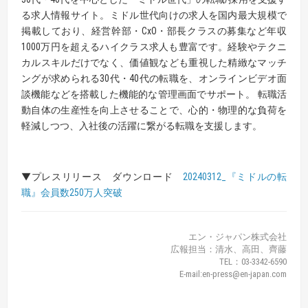
る求人情報サイト。ミドル世代向けの求人を国内最大規模で
掲載しており、経営幹部・CxO・部長クラスの募集など年収
1000万円を超えるハイクラス求人も豊富です。経験やテクニ
カルスキルだけでなく、価値観なども重視した精緻なマッチ
ングが求められる30代・40代の転職を、オンラインビデオ面
談機能などを搭載した機能的な管理画面でサポート。 転職活
動自体の生産性を向上させることで、心的・物理的な負荷を
軽減しつつ、入社後の活躍に繋がる転職を支援します。
▼プレスリリース ダウンロード
20240312_『ミドルの転
職』会員数250万人突破
エン・ジャパン株式会社
広報担当：清水、高田、齊藤
TEL：03-3342-6590
E-mail:en-press@en-japan.com