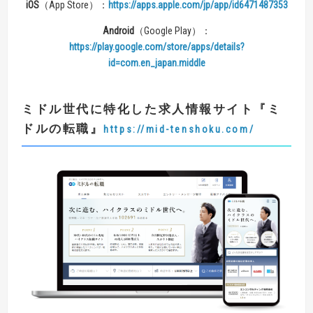
iOS
（App Store）：
https://apps.apple.com/jp/app/id6471487353
Android
（Google Play）：
https://play.google.com/store/apps/details?
id=com.en_japan.middle
ミドル世代に特化した求人情報サイト
『
ミ
ドルの転職
』
https://mid-tenshoku.com/