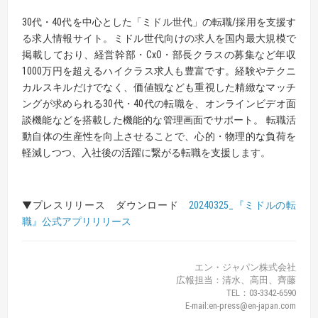
30代・40代を中心とした「ミドル世代」の転職/採用を支援す
る求人情報サイト。ミドル世代向けの求人を国内最大規模で
掲載しており、経営幹部・CxO・部長クラスの募集など年収
1000万円を超えるハイクラス求人も豊富です。経験やテクニ
カルスキルだけでなく、価値観なども重視した精緻なマッチ
ングが求められる30代・40代の転職を、オンラインビデオ面
談機能などを搭載した機能的な管理画面でサポート。 転職活
動自体の生産性を向上させることで、心的・物理的な負荷を
軽減しつつ、入社後の活躍に繋がる転職を支援します。
▼プレスリリース ダウンロード
20240325_『ミドルの転
職』公式アプリリリース
エン・ジャパン株式会社
広報担当：清水、高田、齊藤
TEL：03-3342-6590
E-mail:en-press@en-japan.com