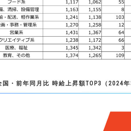
全国・
前年同月比
時給上昇額
TOP3
（
2024
年