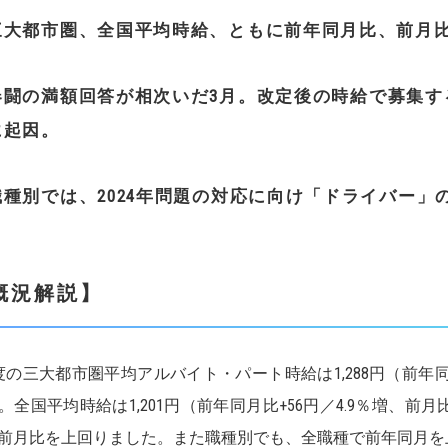
三大都市圏、全国平均時給、ともに前年同月比、前月
春闘の満額回答が相次いだ
3
月。改定後の時給で募集す
に起因。
職種別では、
2024
年問題の対応に向け「ドライバー」
概況解説
】
度の三大都市圏平均アルバイト・パート時給は1,288円（前年同月比
。全国平均時給は1,201円（前年同月比+56円／4.9％増、前月
前月比を上回りました。また職種別でも、全職種で前年同月を