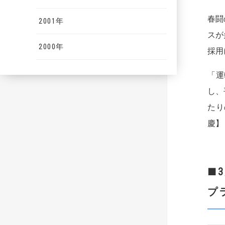
春闘
2001年
スが
2000年
採用
「運
し、
たり
慶】
■
プ