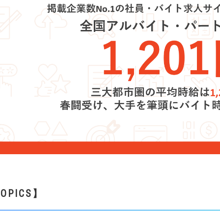
OPICS
】