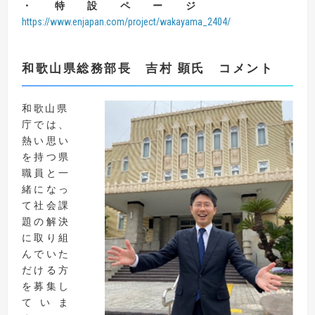
・特設ページ
https://www.enjapan.com/project/wakayama_2404/
和歌山県総務部長 吉村 顕氏 コメント
和歌山県
庁では、
熱い思い
を持つ県
職員と一
緒になっ
て社会課
題の解決
に取り組
んでいた
だける方
を募集し
ていま