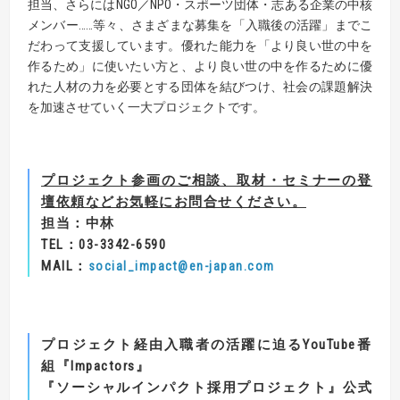
担当、さらにはNGO／NPO・スポーツ団体・志ある企業の中核
メンバー……等々、さまざまな募集を「入職後の活躍」までこ
だわって支援しています。優れた能力を「より良い世の中を
作るため」に使いたい方と、より良い世の中を作るために優
れた人材の力を必要とする団体を結びつけ、社会の課題解決
を加速させていく一大プロジェクトです。
プロジェクト参画のご相談、取材・セミナーの登
壇依頼などお気軽にお問合せください。
担当：中林
TEL
：
03-3342-6590
MAIL
：
social_impact@en-japan.com
プロジェクト経由入職者の活躍に迫る
YouTube
番
組
『
Impactors
』
『
ソーシャルインパクト採用プロジェクト
』
公式