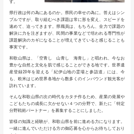
す。
県行政は何の為にあるのか。県民の幸せの為に。答えはシン
プルですが、取り組むべき課題は常に形を変え、スピードを
速めて、迫ってきます。県職員は、もちろん、全力で課題の
解決に力を注ぎますが、民間の事業などで培われる専門性が
課題解決のカギになることが増えてきていると感じることも
事実です。
和歌山県は、「空青し 山青し 海青し」と唱われ、今なお
豊かな自然と文化を肌で感じることができる地です。世界遺
産登録20年を迎える「紀伊山地の霊場と参詣道」には、今
も、欧米はじめ世界各地から数多くのインバウンド観光客が
訪れています。
そんな和歌山県の次の時代をカタチ作るため、産業の発展や
こどもたちの成長に欠かせない４つの分野で、新たに「特定
分野戦術パートナー」を募集することにしました。
皆様の知識と経験が、和歌山県を前に進める力になります。
一緒に進んでいただける方の御応募を心からお待ちしており