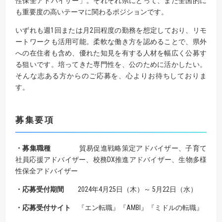
性保全アドバイザー」。それぞれ県にとって、また全国的に
も重要度の高いテーマに関わるポジションです。
いずれも週1回または月2回程度の勤務を想定しており、リモ
ートワークも活用可能。柔軟な働き方を認めることで、県外
への在住者も含め、優れた知見を有する人材を幅広く公募す
る狙いです。培ってきた専門性を、公のために活かしたい。
そんな志ある方からのご応募を、心よりお待ちしておりま
す。
募集要項
・募集職種
貿易促進戦略策定アドバイザー、子育て
社員応援アドバイザー、校務DX推進アドバイザー、生物多様
性保全アドバイザー
・応募受付期間
2024年4月25日（木）～ 5月22日（水）
・応募受付サイト
『エン転職』『AMBI』『ミドルの転職』