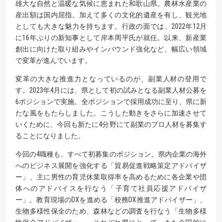
雄大な自然と温暖な気候に恵まれた和歌山県。農林水産業の
産出額は国内屈指。加えて多くの文化的遺産を有し、観光地
としても大きな魅力を持ちます。行政の面では、2022年12月
に16年ぶりの新知事として岸本周平氏が就任。以来、新産業
創出に向けた取り組みやインバウンド強化など、幅広い領域
で変革が進んでいます。
変革の大きな推進力となっているのが、副業人材の登用で
す。2023年4月には、県として初の試みとなる副業人材公募を
6ポジションで実施。全ポジションで採用成功に至り、県に新
たな風をもたらしました。こうした動きをさらに加速させて
いくために、今回も新たに4分野にて副業のプロ人材を募集す
ることになりました。
今回の4職種も、すべて初募集のポジション。県内企業の海外
へのビジネス展開を強化する「貿易促進戦略策定アドバイザ
ー」、主に男性の育児休業取得率を高めるために各企業や団
体へのアドバイスを行なう「子育て社員応援アドバイザ
ー」。教育現場のDXを進める「校務DX推進アドバイザー」、
生物多様性保全のため、森林などの調査を行なう「生物多様